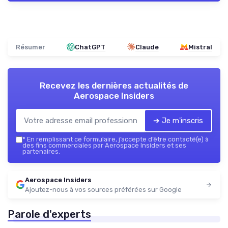
Résumer
ChatGPT
Claude
Mistral
Recevez les dernières actualités de
Aerospace Insiders
➔ Je m'inscris
*
En remplissant ce formulaire, j’accepte d’être contacté(e) à
des fins commerciales par Aerospace Insiders et ses
partenaires.
Aerospace Insiders
Ajoutez-nous à vos sources préférées sur Google
Parole d'experts