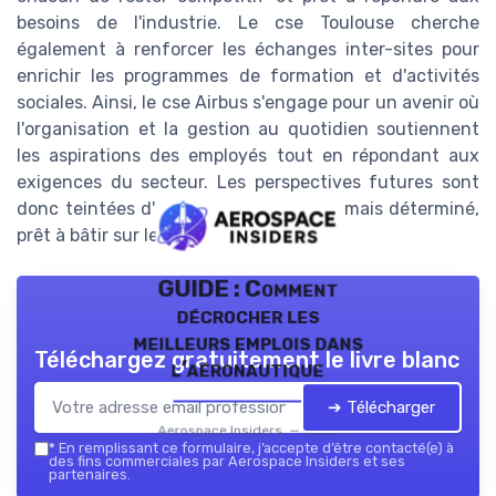
besoins de l'industrie. Le cse Toulouse cherche
également à renforcer les échanges inter-sites pour
enrichir les programmes de formation et d'activités
sociales. Ainsi, le cse Airbus s'engage pour un avenir où
l'organisation et la gestion au quotidien soutiennent
les aspirations des employés tout en répondant aux
exigences du secteur. Les perspectives futures sont
donc teintées d'un optimisme mesuré mais déterminé,
prêt à bâtir sur les succès actuels.
GUIDE : Comment
décrocher les
meilleurs emplois dans
Téléchargez gratuitement le livre blanc
l’aéronautique
➔ Télécharger
Aerospace Insiders — 2026
*
En remplissant ce formulaire, j’accepte d’être contacté(e) à
des fins commerciales par Aerospace Insiders et ses
partenaires.