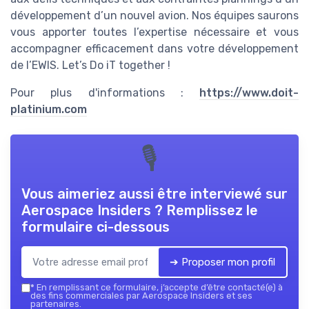
développement d’un nouvel avion. Nos équipes saurons
vous apporter toutes l’expertise nécessaire et vous
accompagner efficacement dans votre développement
de l’EWIS. Let’s Do iT together !
Pour plus d'informations :
https://www.doit-
platinium.com
🎙
Vous aimeriez aussi être interviewé sur
Aerospace Insiders
? Remplissez le
formulaire ci-dessous
➔ Proposer mon profil
*
En remplissant ce formulaire, j’accepte d’être contacté(e) à
des fins commerciales par Aerospace Insiders et ses
partenaires.