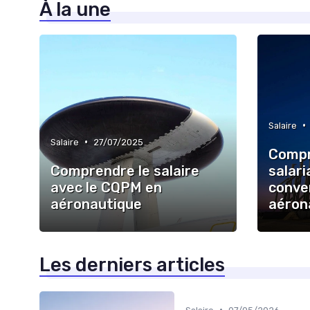
À la une
•
Salaire
•
Salaire
27/07/2025
Compre
Comprendre le salaire
salari
avec le CQPM en
conven
aéronautique
aéron
Les derniers articles
•