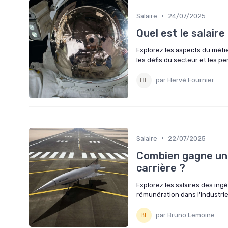
•
Salaire
24/07/2025
Quel est le salair
Explorez les aspects du méti
les défis du secteur et les pe
par Hervé Fournier
•
Salaire
22/07/2025
Combien gagne un 
carrière ?
Explorez les salaires des ing
rémunération dans l'industrie
par Bruno Lemoine