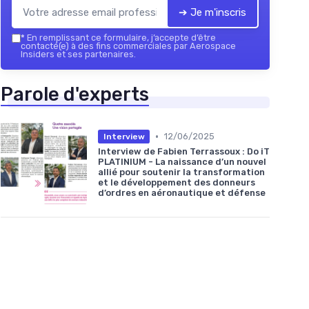
➔ Je m'inscris
*
En remplissant ce formulaire, j’accepte d’être
contacté(e) à des fins commerciales par Aerospace
Insiders et ses partenaires.
Parole d'experts
•
12/06/2025
Interview
Interview de Fabien Terrassoux : Do iT
PLATINIUM - La naissance d’un nouvel
allié pour soutenir la transformation
et le développement des donneurs
d’ordres en aéronautique et défense