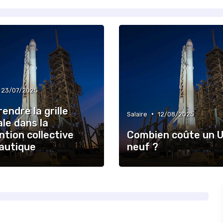
23/07/2025
ndre la grille
•
Salaire
12/08/2025
ale dans la
tion collective
Combien coûte un 
autique
neuf ?