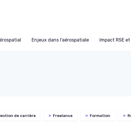
érospatial
Enjeux dans l'aérospatiale
Impact RSE et 
estion de carrière
»
Freelance
»
Formation
»
R