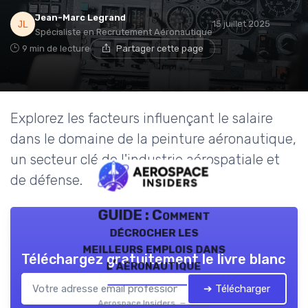
Jean-Marc Legrand
15 juillet 2025
Spécialiste en Recrutement Aéronautique
9 min de lecture
Partager cette page
Explorez les facteurs influençant le salaire
dans le domaine de la peinture aéronautique,
un secteur clé de l'industrie aérospatiale et
de défense.
GUIDE : Comment
décrocher les
meilleurs emplois dans
Téléchargez gratuitement le livre blanc
l’aéronautique
➔ Télécharger
Aerospace Insiders — 2026