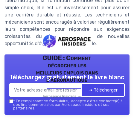
l'aéronautique, la formation continue est plus qu'un
simple choix, elle est un investissement pour assurer
une carrière durable et réussie. Les techniciens et
mécaniciens sont encouragés à valoriser régulièrement
leurs compétences pour répondre aux exigences
croissantes du marché et saisir de nouvelles
opportunités d'évolution professionnelle.
GUIDE : Comment
décrocher les
meilleurs emplois dans
Téléchargez gratuitement le livre blanc
l’aéronautique
➔ Télécharger
Aerospace Insiders — 2026
*
En remplissant ce formulaire, j’accepte d’être contacté(e) à
des fins commerciales par Aerospace Insiders et ses
partenaires.