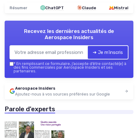
Résumer
ChatGPT
Claude
Mistral
Recevez les dernières actualités de
Aerospace Insiders
➔ Je m'inscris
*
En remplissant ce formulaire, j’accepte d’être contacté(e) à
des fins commerciales par Aerospace Insiders et ses
partenaires.
Aerospace Insiders
Ajoutez-nous à vos sources préférées sur Google
Parole d'experts