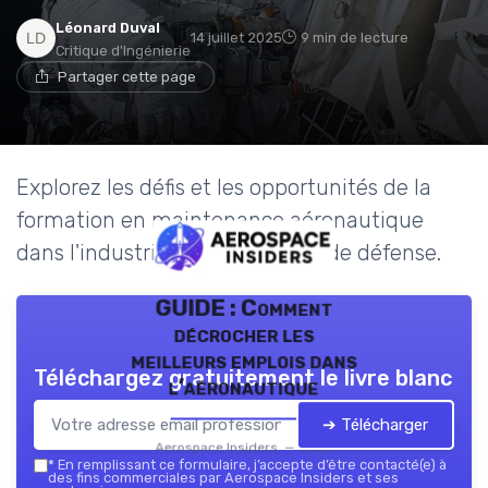
Léonard Duval
14 juillet 2025
9 min de lecture
Critique d'Ingénierie
Partager cette page
Explorez les défis et les opportunités de la
formation en maintenance aéronautique
dans l'industrie aérospatiale et de défense.
GUIDE : Comment
décrocher les
meilleurs emplois dans
Téléchargez gratuitement le livre blanc
l’aéronautique
➔ Télécharger
Aerospace Insiders — 2026
*
En remplissant ce formulaire, j’accepte d’être contacté(e) à
des fins commerciales par Aerospace Insiders et ses