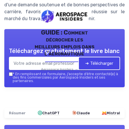
d'une demande soutenue et de bonnes perspectives de
carrière, favorisant une intégration réussie sur le
marché du travail dans les années à venir.
GUIDE : Comment
décrocher les
meilleurs emplois dans
Téléchargez gratuitement le livre blanc
l’aéronautique
➔ Télécharger
Aerospace Insiders — 2026
*
En remplissant ce formulaire, j’accepte d’être contacté(e) à
des fins commerciales par Aerospace Insiders et ses
partenaires.
Résumer
ChatGPT
Claude
Mistral