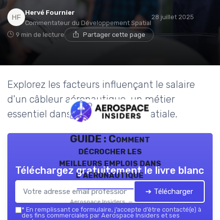
Hervé Fournier
28 juillet 2025
Commentateur du Développement Spatial
9 min de lecture
Partager cette page
Explorez les facteurs influençant le salaire
d'un câbleur aéronautique, un métier
essentiel dans l'industrie aérospatiale.
GUIDE : Comment
décrocher les
meilleurs emplois dans
Téléchargez gratuitement le livre blanc
l’aéronautique
➔ Télécharger
Aerospace Insiders — 2026
*
En remplissant ce formulaire, j’accepte d’être contacté(e) à
des fins commerciales par Aerospace Insiders et ses