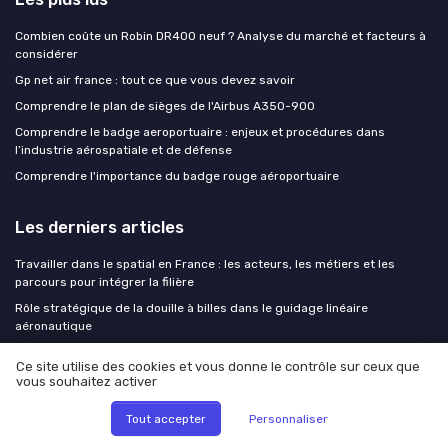
Combien coûte un Robin DR400 neuf ? Analyse du marché et facteurs à
considérer
Gp net air france : tout ce que vous devez savoir
Comprendre le plan de sièges de l'Airbus A350-900
Comprendre le badge aeroportuaire : enjeux et procédures dans
l’industrie aérospatiale et de défense
Comprendre l'importance du badge rouge aéroportuaire
Les derniers articles
Travailler dans le spatial en France : les acteurs, les métiers et les
parcours pour intégrer la filière
Rôle stratégique de la douille à billes dans le guidage linéaire
aéronautique
V4 pipeline en cours : comment l’aérospatial façonne un nouveau style
Ce site utilise des cookies et vous donne le contrôle sur ceux que
de vie professionnel
vous souhaitez activer
Rôle stratégique de la douille à billes dans le guidage linéaire
aéronautique
Tout accepter
Personnaliser
Comment 1001 roulement éclaire les nouvelles tendances des