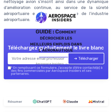
nettoyage avion s’inscrit ainsi dans une dynamique
d’amélioration continue, au service de la sûreté
aéroportuaire et de la performance de l’industrie
aéroportuaire.
GUIDE : Comment
décrocher les
meilleurs emplois dans
Téléchargez gratuitement le livre blanc
l’aéronautique
➔ Télécharger
Aerospace Insiders — 2026
*
En remplissant ce formulaire, j’accepte d’être contacté(e) à
des fins commerciales par Aerospace Insiders et ses
partenaires.
Résumer
ChatGPT
Claude
Mistral