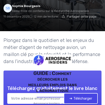
Sophie Bourgeois
Rédactrice de contenu sur la Recherche Aérospaciale
11 décembre 2025
12 min de lecture
Partager cette page
Plongez dans le quotidien et les enjeux du
métier d’agent de nettoyage avion, un
maillon clé pour la sécurité et la performance
dans l’industrie aérospatiale et défense.
GUIDE : Comment
décrocher les
meilleurs emplois dans
Téléchargez gratuitement le livre blanc
l’aéronautique
➔ Télécharger
Aerospace Insiders — 2026