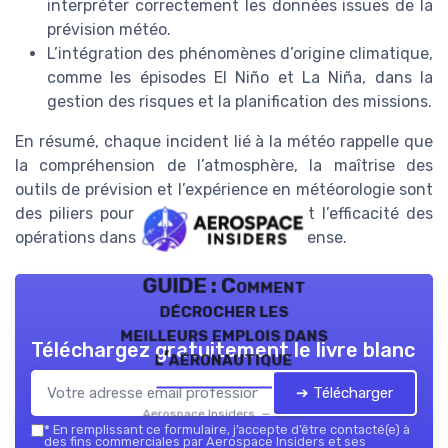
interpréter correctement les données issues de la
prévision météo.
L’intégration des phénomènes d’origine climatique,
comme les épisodes El Niño et La Niña, dans la
gestion des risques et la planification des missions.
En résumé, chaque incident lié à la météo rappelle que
la compréhension de l’atmosphère, la maîtrise des
outils de prévision et l’expérience en météorologie sont
des piliers pour garantir la sécurité et l’efficacité des
opérations dans l’aérospatiale et la défense.
GUIDE : Comment
décrocher les
meilleurs emplois dans
Téléchargez gratuitement le livre blanc
l’aéronautique
➔ Télécharger
Aerospace Insiders — 2026
*
En remplissant ce formulaire, j’accepte d’être contacté(e) à
des fins commerciales par Aerospace Insiders et ses