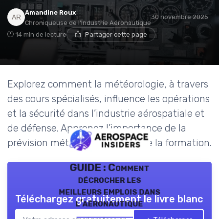
Amandine Roux
30 novembre 2025
Chroniqueuse de l'Industrie Aéronautique
14 min de lecture
Partager cette page
Explorez comment la météorologie, à travers
des cours spécialisés, influence les opérations
et la sécurité dans l’industrie aérospatiale et
de défense. Apprenez l’importance de la
prévision météo, des outils et de la formation.
GUIDE : Comment
décrocher les
meilleurs emplois dans
Téléchargez gratuitement le livre blanc
l’aéronautique