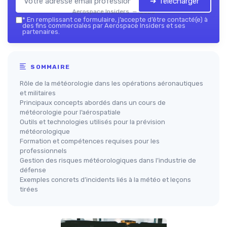
➔ Télécharger
Aerospace Insiders — 2026
*
En remplissant ce formulaire, j’accepte d’être contacté(e) à
des fins commerciales par Aerospace Insiders et ses
partenaires.
SOMMAIRE
Rôle de la météorologie dans les opérations aéronautiques
et militaires
Principaux concepts abordés dans un cours de
météorologie pour l’aérospatiale
Outils et technologies utilisés pour la prévision
météorologique
Formation et compétences requises pour les
professionnels
Gestion des risques météorologiques dans l’industrie de
défense
Exemples concrets d’incidents liés à la météo et leçons
tirées