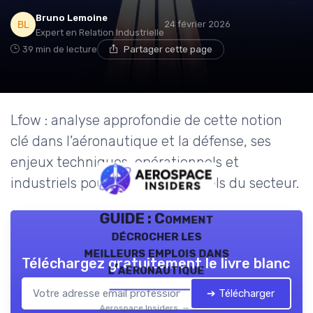
Bruno Lemoine
24 février 2026
Expert en Relation Industrielle
39 min de lecture
Partager cette page
Lfow : analyse approfondie de cette notion
clé dans l’aéronautique et la défense, ses
enjeux techniques, opérationnels et
industriels pour les professionnels du secteur.
GUIDE : Comment
décrocher les
meilleurs emplois dans
Téléchargez gratuitement le livre blanc
l’aéronautique
➔ Télécharger
Aerospace Insiders — 2026