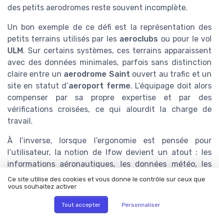
des petits aerodromes reste souvent incomplète.
Un bon exemple de ce défi est la représentation des
petits terrains utilisés par les
aeroclubs
ou pour le vol
ULM
. Sur certains systèmes, ces terrains apparaissent
avec des données minimales, parfois sans distinction
claire entre un
aerodrome Saint
ouvert au trafic et un
site en statut d’
aeroport ferme
. L’équipage doit alors
compenser par sa propre expertise et par des
vérifications croisées, ce qui alourdit la charge de
travail.
À l’inverse, lorsque l’ergonomie est pensée pour
l’utilisateur, la notion de lfow devient un atout : les
informations aéronautiques, les données météo, les
caractéristiques des pistes et les contraintes locales
Ce site utilise des cookies et vous donne le contrôle sur ceux que
sont agrégées dans une vue unique, contextualisée
vous souhaitez activer
par la phase de vol. L’équipage peut alors se concentrer
Tout accepter
Personnaliser
sur la décision, pas sur la recherche d’information.