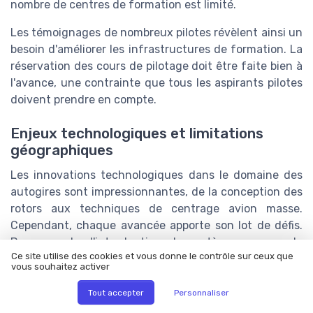
nombre de centres de formation est limité.
Les témoignages de nombreux pilotes révèlent ainsi un
besoin d'améliorer les infrastructures de formation. La
réservation des cours de pilotage doit être faite bien à
l'avance, une contrainte que tous les aspirants pilotes
doivent prendre en compte.
Enjeux technologiques et limitations
géographiques
Les innovations technologiques dans le domaine des
autogires sont impressionnantes, de la conception des
rotors aux techniques de centrage avion masse.
Cependant, chaque avancée apporte son lot de défis.
Par exemple, l'introduction de systèmes comme le
Ce site utilise des cookies et vous donne le contrôle sur ceux que
TCAS (Traffic Collision Avoidance System) ou l'EGPWS
vous souhaitez activer
(Enhanced Ground Proximity Warning System) dans les
autogires pourrait améliorer la sécurité, mais leur coût
Tout accepter
Personnaliser
et leur implémentation posent question.