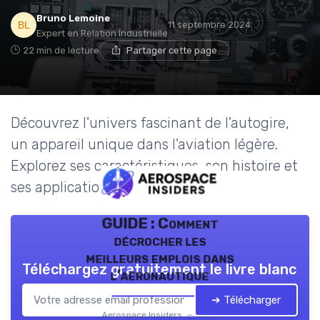
Bruno Lemoine
11 septembre 2024
Expert en Relation Industrielle
22 min de lecture
Partager cette page
Découvrez l'univers fascinant de l'autogire,
un appareil unique dans l'aviation légère.
Explorez ses caractéristiques, son histoire et
ses applications modernes.
GUIDE : Comment
décrocher les
meilleurs emplois dans
Téléchargez gratuitement le livre blanc
l’aéronautique
➔ Télécharger
Aerospace Insiders — 2026