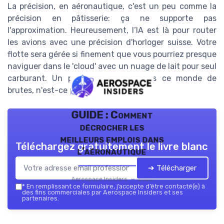
La précision, en aéronautique, c'est un peu comme la
précision en pâtisserie: ça ne supporte pas
l'approximation. Heureusement, l’IA est là pour router
les avions avec une précision d'horloger suisse. Votre
flotte sera gérée si finement que vous pourriez presque
naviguer dans le 'cloud' avec un nuage de lait pour seul
carburant. Un peu de légèreté dans ce monde de
brutes, n'est-ce pas?
GUIDE : Comment
décrocher les
meilleurs emplois dans
Téléchargez gratuitement le livre blanc
l’aéronautique
➔ Télécharger
Aerospace Insiders — 2026
*
En remplissant ce formulaire, j’accepte d’être contacté(e) à
des fins commerciales par Aerospace Insiders et ses
partenaires.