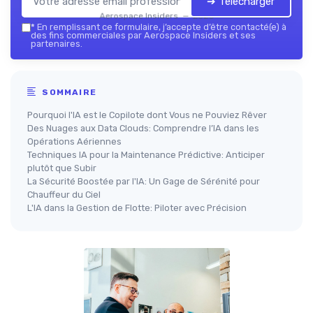
➔ Télécharger
Aerospace Insiders — 2026
*
En remplissant ce formulaire, j’accepte d’être contacté(e) à
des fins commerciales par Aerospace Insiders et ses
partenaires.
SOMMAIRE
Pourquoi l'IA est le Copilote dont Vous ne Pouviez Rêver
Des Nuages aux Data Clouds: Comprendre l’IA dans les
Opérations Aériennes
Techniques IA pour la Maintenance Prédictive: Anticiper
plutôt que Subir
La Sécurité Boostée par l'IA: Un Gage de Sérénité pour
Chauffeur du Ciel
L'IA dans la Gestion de Flotte: Piloter avec Précision