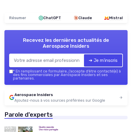
Résumer
ChatGPT
Claude
Mistral
Recevez les dernières actualités de
Aerospace Insiders
➔ Je m'inscris
*
En remplissant ce formulaire, j’accepte d’être contacté(e) à
des fins commerciales par Aerospace Insiders et ses
partenaires.
Aerospace Insiders
Ajoutez-nous à vos sources préférées sur Google
Parole d'experts