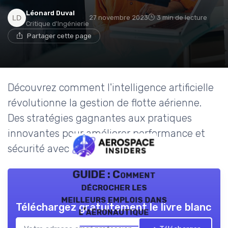
Léonard Duval
27 novembre 2023
3 min de lecture
Critique d'Ingénierie
Partager cette page
Découvrez comment l'intelligence artificielle
révolutionne la gestion de flotte aérienne.
Des stratégies gagnantes aux pratiques
innovantes pour améliorer performance et
sécurité avec IA.
GUIDE : Comment
décrocher les
meilleurs emplois dans
Téléchargez gratuitement le livre blanc
l’aéronautique