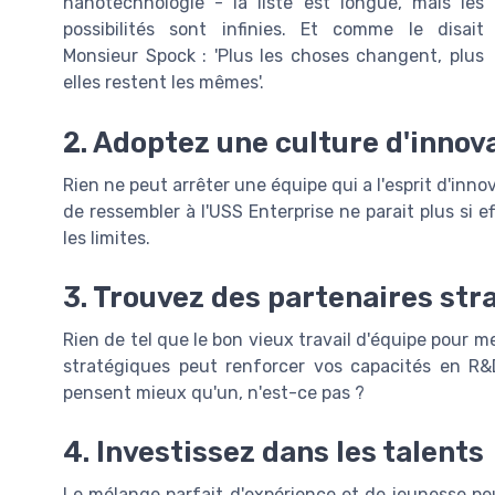
nanotechnologie - la liste est longue, mais les
possibilités sont infinies. Et comme le disait
Monsieur Spock : 'Plus les choses changent, plus
elles restent les mêmes'.
2. Adoptez une culture d'innov
Rien ne peut arrêter une équipe qui a l'esprit d'inno
de ressembler à l'USS Enterprise ne parait plus si 
les limites.
3. Trouvez des partenaires str
Rien de tel que le bon vieux travail d'équipe pour m
stratégiques peut renforcer vos capacités en R&D
pensent mieux qu'un, n'est-ce pas ?
4. Investissez dans les talents
Le mélange parfait d'expérience et de jeunesse pe