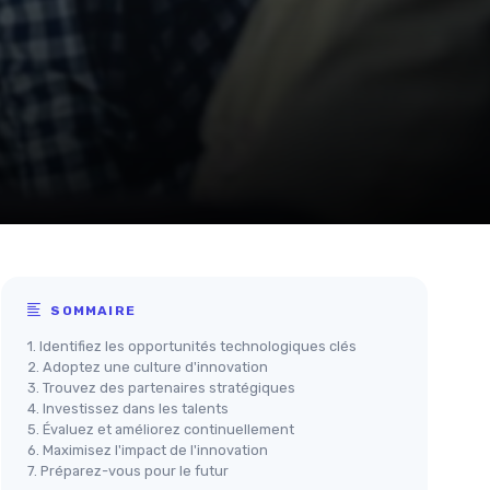
SOMMAIRE
1. Identifiez les opportunités technologiques clés
2. Adoptez une culture d'innovation
3. Trouvez des partenaires stratégiques
4. Investissez dans les talents
5. Évaluez et améliorez continuellement
6. Maximisez l'impact de l'innovation
7. Préparez-vous pour le futur