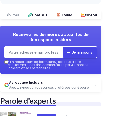
Résumer
ChatGPT
Claude
Mistral
Recevez les dernières actualités de
Aerospace Insiders
➔ Je m'inscris
*
En remplissant ce formulaire, j’accepte d’être
contacté(e) à des fins commerciales par Aerospace
Insiders et ses partenaires.
Aerospace Insiders
Ajoutez-nous à vos sources préférées sur Google
Parole d'experts