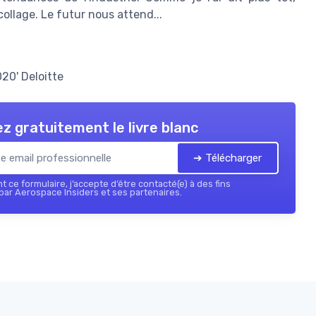
ollage. Le futur nous attend...
20' Deloitte
z gratuitement le livre blanc
➔ Télécharger
 ce formulaire, j’accepte d’être contacté(e) à des fins
ar Aerospace Insiders et ses partenaires.