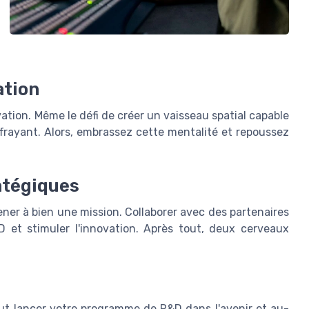
ation
vation. Même le défi de créer un vaisseau spatial capable
effrayant. Alors, embrassez cette mentalité et repoussez
atégiques
ener à bien une mission. Collaborer avec des partenaires
 et stimuler l'innovation. Après tout, deux cerveaux
ut lancer votre programme de R&D dans l'avenir et au-