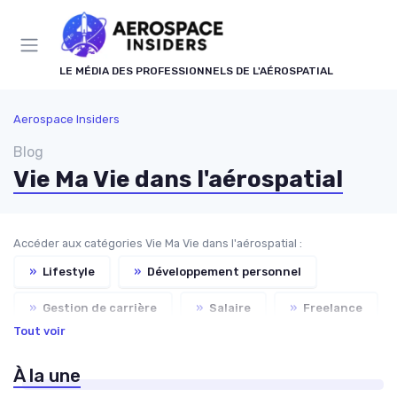
Panneau de gestion des cookies
LE MÉDIA DES PROFESSIONNELS DE L'AÉROSPATIAL
Aerospace Insiders
Blog
Vie Ma Vie dans l'aérospatial
Accéder aux catégories Vie Ma Vie dans l'aérospatial :
»
Lifestyle
»
Développement personnel
»
Gestion de carrière
»
Salaire
»
Freelance
Tout voir
»
Formation
»
Recrutement
À la une