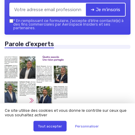
➔ Je m'inscris
*
En remplissant ce formulaire, j’accepte d’être contacté(e) à
des fins commerciales par Aerospace Insiders et ses
partenaires.
Parole d'experts
Ce site utilise des cookies et vous donne le contrôle sur ceux que
vous souhaitez activer
•
12/06/2025
Interview
Tout accepter
Personnaliser
Interview de Fabien Terrassoux
: Do iT PLATINIUM - La