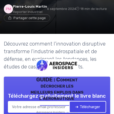
Pierre-Louis Martin
6 septembre 2024
18 min de lecture
Reporter Industriel
Partager cette page
Découvrez comment l'innovation disruptive
transforme l'industrie aérospatiale et de
défense, en explorant les tendances, les
études de cas et les avis d'experts.
GUIDE : Comment
décrocher les
meilleurs emplois dans
Téléchargez gratuitement le livre blanc
l’aéronautique
➔ Télécharger
Aerospace Insiders — 2026