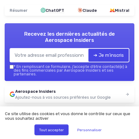
Résumer
ChatGPT
Claude
Mistral
Recevez les dernières actualités de
Aerospace Insiders
➔ Je m'inscris
*
En remplissant ce formulaire, j’accepte d’être contacté(e) à
des fins commerciales par Aerospace Insiders et ses
partenaires.
Aerospace Insiders
Ajoutez-nous à vos sources préférées sur Google
Parole d'experts
Ce site utilise des cookies et vous donne le contrôle sur ceux que
vous souhaitez activer
Tout accepter
Personnaliser