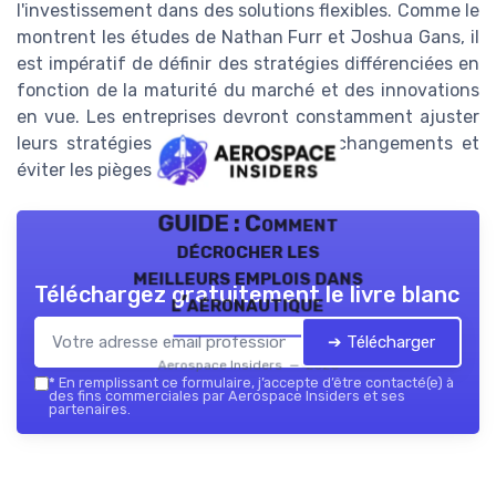
l'investissement dans des solutions flexibles. Comme le
montrent les études de Nathan Furr et Joshua Gans, il
est impératif de définir des stratégies différenciées en
fonction de la maturité du marché et des innovations
en vue. Les entreprises devront constamment ajuster
leurs stratégies pour tirer parti des changements et
éviter les pièges de l'obsolescence.
GUIDE : Comment
décrocher les
meilleurs emplois dans
Téléchargez gratuitement le livre blanc
l’aéronautique
➔ Télécharger
Aerospace Insiders — 2026
*
En remplissant ce formulaire, j’accepte d’être contacté(e) à
des fins commerciales par Aerospace Insiders et ses
partenaires.