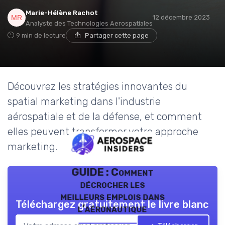
Marie-Hélène Rachot
12 décembre 2023
Analyste des Technologies Aerospatiales
9 min de lecture
Partager cette page
Découvrez les stratégies innovantes du
spatial marketing dans l'industrie
aérospatiale et de la défense, et comment
elles peuvent transformer votre approche
marketing.
GUIDE : Comment
décrocher les
meilleurs emplois dans
Téléchargez gratuitement le livre blanc
l’aéronautique