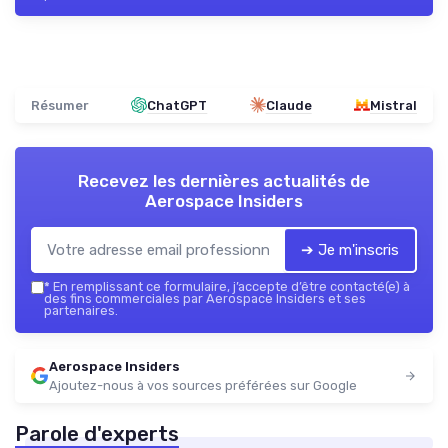
Résumer
ChatGPT
Claude
Mistral
Recevez les dernières actualités de
Aerospace Insiders
➔ Je m'inscris
*
En remplissant ce formulaire, j’accepte d’être contacté(e) à
des fins commerciales par Aerospace Insiders et ses
partenaires.
Aerospace Insiders
Ajoutez-nous à vos sources préférées sur Google
Parole d'experts