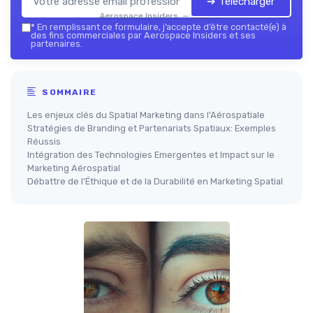
➔ Télécharger
Aerospace Insiders — 2026
*
En remplissant ce formulaire, j’accepte d’être contacté(e) à
des fins commerciales par Aerospace Insiders et ses
partenaires.
SOMMAIRE
Les enjeux clés du Spatial Marketing dans l'Aérospatiale
Stratégies de Branding et Partenariats Spatiaux: Exemples
Réussis
Intégration des Technologies Emergentes et Impact sur le
Marketing Aérospatial
Débattre de l'Éthique et de la Durabilité en Marketing Spatial