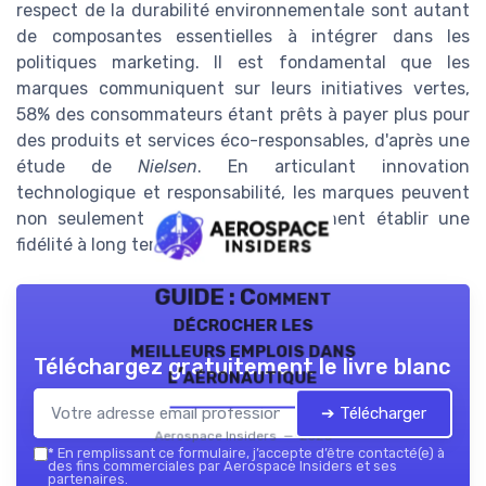
respect de la durabilité environnementale sont autant
de composantes essentielles à intégrer dans les
politiques marketing. Il est fondamental que les
marques communiquent sur leurs initiatives vertes,
58% des consommateurs étant prêts à payer plus pour
des produits et services éco-responsables, d'après une
étude de
Nielsen
. En articulant innovation
technologique et responsabilité, les marques peuvent
non seulement séduire, mais également établir une
fidélité à long terme.
GUIDE : Comment
décrocher les
meilleurs emplois dans
Téléchargez gratuitement le livre blanc
l’aéronautique
➔ Télécharger
Aerospace Insiders — 2026
*
En remplissant ce formulaire, j’accepte d’être contacté(e) à
des fins commerciales par Aerospace Insiders et ses
partenaires.