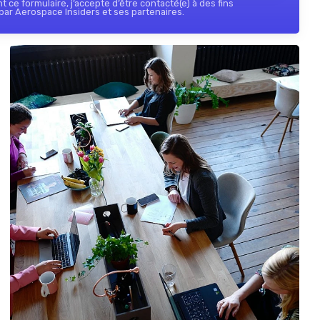
 ce formulaire, j’accepte d’être contacté(e) à des fins
ar Aerospace Insiders et ses partenaires.