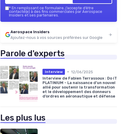
*
En remplissant ce formulaire, j’accepte d’être
contacté(e) à des fins commerciales par Aerospace
Insiders et ses partenaires.
Aerospace Insiders
Ajoutez-nous à vos sources préférées sur Google
Parole d'experts
•
12/06/2025
Interview
Interview de Fabien Terrassoux : Do iT
PLATINIUM - La naissance d’un nouvel
allié pour soutenir la transformation
et le développement des donneurs
d’ordres en aéronautique et défense
Les plus lus