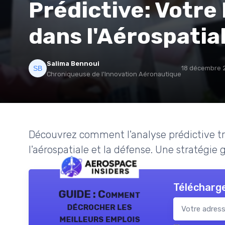
Prédictive: Votre 
dans l'Aérospatia
Salima Bennoui
18 décembre 
Chroniqueuse de l'Innovation Aéronautique
Découvrez comment l'analyse prédictive t
l'aérospatiale et la défense. Une stratégi
Télécharge
GUIDE : Comment
décrocher les
meilleurs emplois