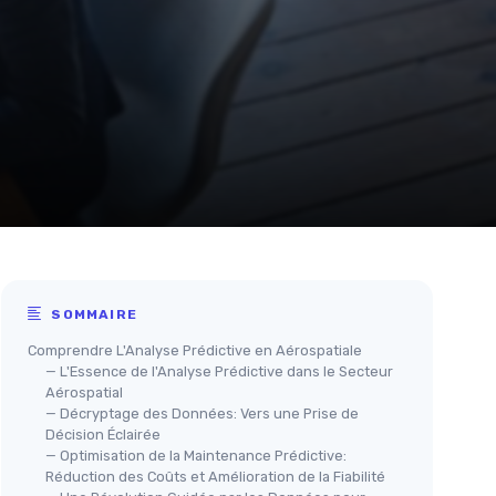
SOMMAIRE
Comprendre L'Analyse Prédictive en Aérospatiale
— L'Essence de l'Analyse Prédictive dans le Secteur
Aérospatial
— Décryptage des Données: Vers une Prise de
Décision Éclairée
— Optimisation de la Maintenance Prédictive:
Réduction des Coûts et Amélioration de la Fiabilité