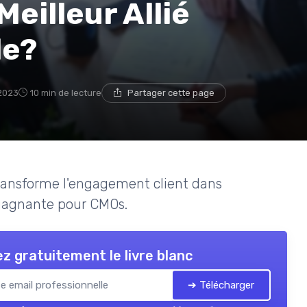
Meilleur Allié
le?
2023
10 min de lecture
Partager cette page
ransforme l'engagement client dans
e gagnante pour CMOs.
z gratuitement le livre blanc
➔ Télécharger