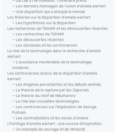
— De Lae à l'île Howland : l'itinéraire prévu
— Les derniers messages de l'avion d'amelia earhart
— Une disparition qui a choqué le monde
Les théories sur la disparition d'amelia earhart
— Les hypothèses sur la disparition
Les recherches de TIGHAR et les découvertes récentes
— Les recherches de TIGHAR
— Les découvertes récentes
— Les obstacles et les controverses
Le rôle de la technologie dans la recherche d'amelia
earhart
— L'assistance inestimable de la technologie
moderne
Les controverses autour de la disparition d'amelia
earhart
— Les énigmes persistantes et les débats animés
— La théorie de la capture par les Japonais
— La théorie du récif de Nikumaroro
— Le rôle des nouvelles technologies
— Les controverses sur l'implication de George
Putnam
— Les contradictions et les zones d'ombre
L'héritage d'amelia earhart : une source d'inspiration
— Un exemple de courage et de ténacité