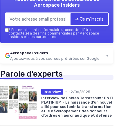
Aerospace Insiders
➔ Je m'inscris
*
En remplissant ce formulaire, j’accepte d’être
contacté(e) à des fins commerciales par Aerospace
Insiders et ses partenaires.
Aerospace Insiders
Ajoutez-nous à vos sources préférées sur Google
Parole d'experts
•
12/06/2025
Interview
Interview de Fabien Terrassoux : Do iT
PLATINIUM - La naissance d’un nouvel
allié pour soutenir la transformation
et le développement des donneurs
d’ordres en aéronautique et défense