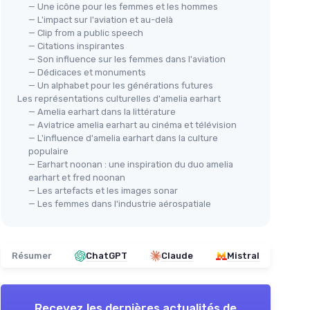
— Une icône pour les femmes et les hommes
— L'impact sur l'aviation et au-delà
— Clip from a public speech
— Citations inspirantes
— Son influence sur les femmes dans l'aviation
— Dédicaces et monuments
— Un alphabet pour les générations futures
Les représentations culturelles d'amelia earhart
— Amelia earhart dans la littérature
— Aviatrice amelia earhart au cinéma et télévision
— L'influence d'amelia earhart dans la culture
populaire
— Earhart noonan : une inspiration du duo amelia
earhart et fred noonan
— Les artefacts et les images sonar
— Les femmes dans l'industrie aérospatiale
Résumer
ChatGPT
Claude
Mistral
Recevez les dernières actualités de