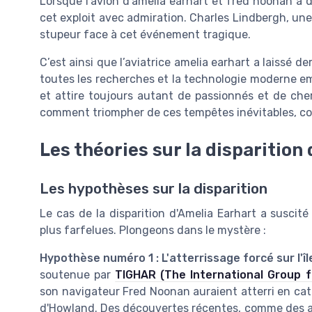
Lorsque l'avion d'amelia earhart et fred noonan a 
cet exploit avec admiration. Charles Lindbergh, une
stupeur face à cet événement tragique.
C’est ainsi que l’aviatrice amelia earhart a laissé d
toutes les recherches et la technologie moderne emp
et attire toujours autant de passionnés et de cher
comment triompher de ces tempêtes inévitables, c
Les théories sur la disparition
Les hypothèses sur la disparition
Le cas de la disparition d'Amelia Earhart a suscité
plus farfelues. Plongeons dans le mystère :
Hypothèse numéro 1 : L'atterrissage forcé sur l'î
soutenue par
TIGHAR (The International Group fo
son navigateur Fred Noonan auraient atterri en cata
d'Howland. Des découvertes récentes, comme des a