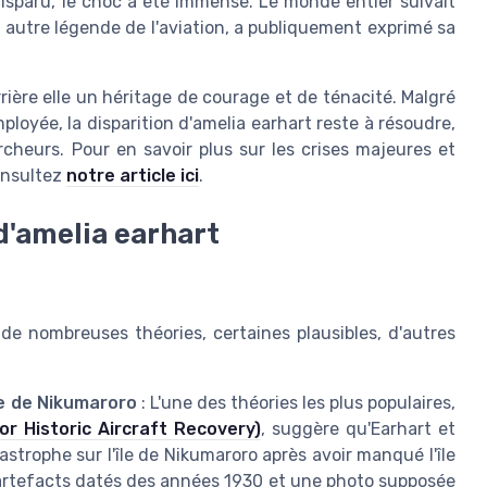
disparu, le choc a été immense. Le monde entier suivait
 autre légende de l'aviation, a publiquement exprimé sa
errière elle un héritage de courage et de ténacité. Malgré
loyée, la disparition d'amelia earhart reste à résoudre,
cheurs. Pour en savoir plus sur les crises majeures et
onsultez
notre article ici
.
 d'amelia earhart
 de nombreuses théories, certaines plausibles, d'autres
le de Nikumaroro
: L'une des théories les plus populaires,
r Historic Aircraft Recovery)
, suggère qu'Earhart et
strophe sur l'île de Nikumaroro après avoir manqué l'île
rtefacts datés des années 1930 et une photo supposée