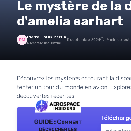
Le mystère de la 
d'amelia earhart
Pierre-Louis Martin
11 septembre 2024
19 min de lect
Reporter Industriel
Découvrez les mystères entourant la dispa
tenter un tour du monde en avion. Explorez 
découvertes récentes.
Télécharge
GUIDE : Comment
décrocher les