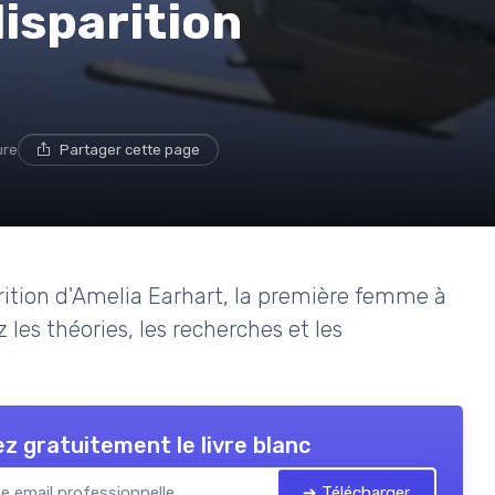
disparition
ure
Partager cette page
rition d'Amelia Earhart, la première femme à
les théories, les recherches et les
z gratuitement le livre blanc
➔ Télécharger