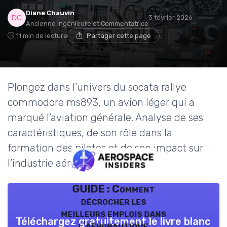
Diane Chauvin
3 février 2026
Ancienne Ingénieure et Commentatrice
11 min de lecture
Partager cette page
Plongez dans l’univers du socata rallye
commodore ms893, un avion léger qui a
marqué l’aviation générale. Analyse de ses
caractéristiques, de son rôle dans la
formation des pilotes et de son impact sur
l’industrie aérospatiale.
GUIDE : Comment
décrocher les
meilleurs emplois dans
Téléchargez gratuitement le livre blanc
l’aéronautique