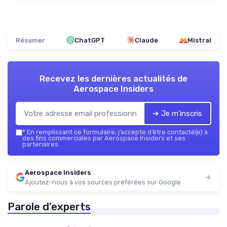
Résumer
ChatGPT
Claude
Mistral
Recevez les dernières actualités de
Aerospace Insiders
➔ Je m'inscris
*
En remplissant ce formulaire, j’accepte d’être contacté(e) à
des fins commerciales par Aerospace Insiders et ses
partenaires.
Aerospace Insiders
Ajoutez-nous à vos sources préférées sur Google
Parole d'experts