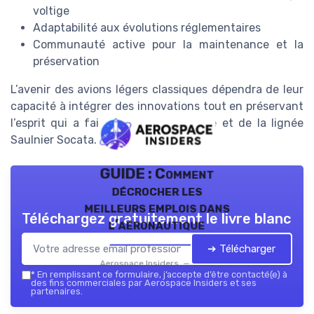
voltige
Adaptabilité aux évolutions réglementaires
Communauté active pour la maintenance et la
préservation
L’avenir des avions légers classiques dépendra de leur
capacité à intégrer des innovations tout en préservant
l’esprit qui a fait le succès du Rallye et de la lignée
Saulnier Socata.
GUIDE : Comment
décrocher les
meilleurs emplois dans
Téléchargez gratuitement le livre blanc
l’aéronautique
➔ Télécharger
Aerospace Insiders — 2026
*
En remplissant ce formulaire, j’accepte d’être contacté(e) à
des fins commerciales par Aerospace Insiders et ses
partenaires.