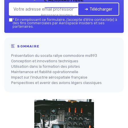
➔ Télécharger
Aerospace Insiders — 2026
*
En remplissant ce formulaire, j’accepte d’être contacté(e) à
des fins commerciales par Aerospace Insiders et ses
partenaires.
SOMMAIRE
Présentation du socata rallye commodore ms893
Conception et innovations techniques
Utilisation dans la formation des pilotes
Maintenance et fiabilité opérationnelle
Impact sur l’industrie aérospatiale française
Perspectives et avenir des avions légers classiques