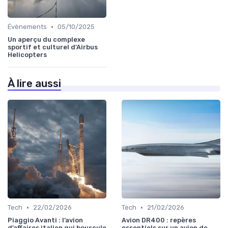
•
Évènements
05/10/2025
Un aperçu du complexe
sportif et culturel d'Airbus
Helicopters
À lire aussi
•
•
Tech
22/02/2026
Tech
21/02/2026
Piaggio Avanti : l’avion
Avion DR400 : repères
d’affaires italien qui bouscule
essentiels sur un avion de