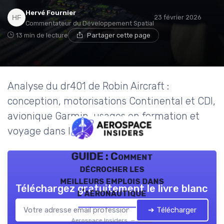
Hervé Fournier
23 février 2026
Commentateur du Développement Spatial
13 min de lecture
Partager cette page
Analyse du dr401 de Robin Aircraft :
conception, motorisations Continental et CDI,
avionique Garmin, usages en formation et
voyage dans l’aviation générale.
GUIDE : Comment
décrocher les
meilleurs emplois dans
Téléchargez gratuitement le livre blanc
l’aéronautique
➔ Télécharger
Aerospace Insiders — 2026