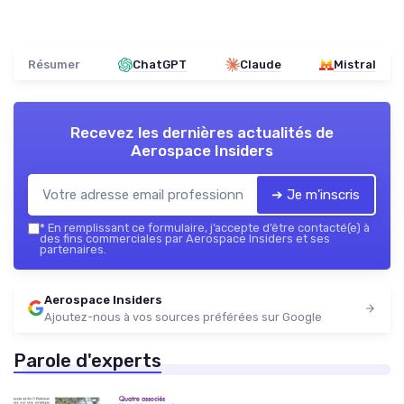
Résumer
ChatGPT
Claude
Mistral
Recevez les dernières actualités de
Aerospace Insiders
➔ Je m'inscris
*
En remplissant ce formulaire, j’accepte d’être contacté(e) à
des fins commerciales par Aerospace Insiders et ses
partenaires.
Aerospace Insiders
Ajoutez-nous à vos sources préférées sur Google
Parole d'experts