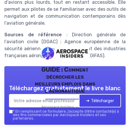
d’avions plus lourds, tout en restant accessible. Elle
permet aux pilotes de se familiariser avec des outils de
navigation et de communication contemporains dès
l’aviation générale.
Sources de référence
: Direction générale de
l’aviation civile (DGAC) ; Agence européenne de la
sécurité aérienne (EASA) ; Groupement des industries
françaises aéronautiques et spatiales (GIFAS).
GUIDE : Comment
décrocher les
meilleurs emplois dans
Téléchargez gratuitement le livre blanc
l’aéronautique
➔ Télécharger
Aerospace Insiders — 2026
*
En remplissant ce formulaire, j’accepte d’être contacté(e) à
des fins commerciales par Aerospace Insiders et ses
partenaires.