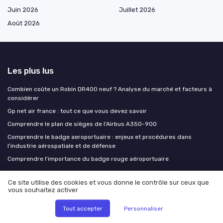
Juin 2026
Juillet 2026
Août 2026
Les plus lus
Combien coûte un Robin DR400 neuf ? Analyse du marché et facteurs à
considérer
Gp net air france : tout ce que vous devez savoir
Comprendre le plan de sièges de l'Airbus A350-900
Comprendre le badge aeroportuaire : enjeux et procédures dans
l’industrie aérospatiale et de défense
Comprendre l'importance du badge rouge aéroportuaire
Ce site utilise des cookies et vous donne le contrôle sur ceux que
Les derniers articles
vous souhaitez activer
Travailler dans le spatial en France : les acteurs, les métiers et les
Tout accepter
Personnaliser
parcours pour intégrer la filière