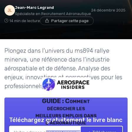
Jean-Marc Legrand
24 décembre 2025
Spécialiste en Recrutement Aéronautique
14 min de lecture
Partager cette page
Plongez dans l’univers du ms894 rallye
minerva, une référence dans l’industrie
aérospatiale et de défense. Analyse des
enjeux, innovations et perspectives pour les
professionnels du secteur.
GUIDE : Comment
décrocher les
meilleurs emplois dans
Téléchargez gratuitement le livre blanc
l’aéronautique