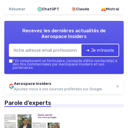
Résumer
ChatGPT
Claude
Mistral
Recevez les dernières actualités de
Aerospace Insiders
➔ Je m'inscris
*
En remplissant ce formulaire, j’accepte d’être contacté(e) à
des fins commerciales par Aerospace Insiders et ses
partenaires.
Aerospace Insiders
Ajoutez-nous à vos sources préférées sur Google
Parole d'experts