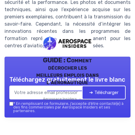
sécurité et la performance. Les photos et documents
techniques, ainsi que l’expérience acquise sur les
premiers exemplaires, contribuent à la transmission du
savoir-faire. Cependant, la nécessité d’intégrer les
innovations récentes dans les programmes de
formation représente un défi permanent pour les
centres d’aviation et les écoles spécialisées.
GUIDE : Comment
décrocher les
meilleurs emplois dans
Téléchargez gratuitement le livre blanc
l’aéronautique
➔ Télécharger
Aerospace Insiders — 2026
*
En remplissant ce formulaire, j’accepte d’être contacté(e) à
des fins commerciales par Aerospace Insiders et ses
partenaires.