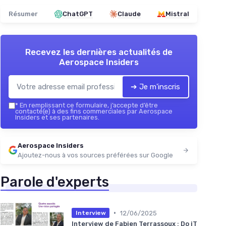
Résumer
ChatGPT
Claude
Mistral
Recevez les dernières actualités de
Aerospace Insiders
➔ Je m'inscris
*
En remplissant ce formulaire, j’accepte d’être
contacté(e) à des fins commerciales par Aerospace
Insiders et ses partenaires.
Aerospace Insiders
Ajoutez-nous à vos sources préférées sur Google
Parole d'experts
•
12/06/2025
Interview
Interview de Fabien Terrassoux : Do iT