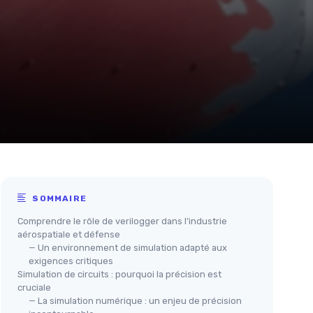
SOMMAIRE
Comprendre le rôle de verilogger dans l’industrie
aérospatiale et défense
— Un environnement de simulation adapté aux
exigences critiques
Simulation de circuits : pourquoi la précision est
cruciale
— La simulation numérique : un enjeu de précision