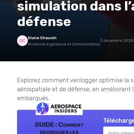
simulation dans l’
défense
Diane Chauvin
3 décembre 2025
Ancienne Ingénieure et Commentatrice
Explorez comment verilogger optimise la si
aérospatiale et de défense, en améliorant la
embarqués.
Télécharge
GUIDE : Comment
décrocher les