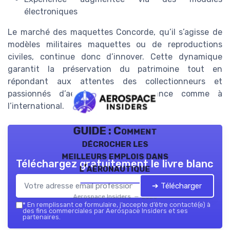
électroniques
Le marché des maquettes Concorde, qu’il s’agisse de
modèles militaires maquettes ou de reproductions
civiles, continue donc d’innover. Cette dynamique
garantit la préservation du patrimoine tout en
répondant aux attentes des collectionneurs et
passionnés d’aéronautique, en France comme à
l’international.
GUIDE : Comment
décrocher les
meilleurs emplois dans
Téléchargez gratuitement le livre blanc
l’aéronautique
➔ Télécharger
Aerospace Insiders — 2026
*
En remplissant ce formulaire, j’accepte d’être contacté(e) à
des fins commerciales par Aerospace Insiders et ses
partenaires.