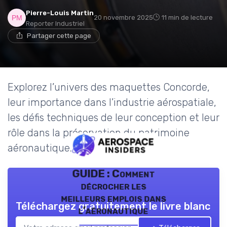
Pierre-Louis Martin
20 novembre 2025
11 min de lecture
Reporter Industriel
Partager cette page
Explorez l’univers des maquettes Concorde,
leur importance dans l’industrie aérospatiale,
les défis techniques de leur conception et leur
rôle dans la préservation du patrimoine
aéronautique.
GUIDE : Comment
décrocher les
meilleurs emplois dans
Téléchargez gratuitement le livre blanc
l’aéronautique