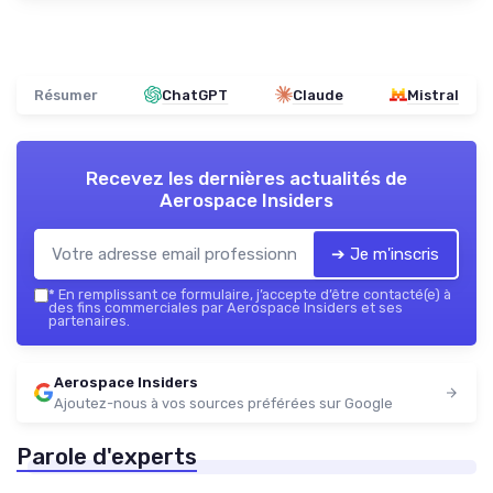
Résumer
ChatGPT
Claude
Mistral
Recevez les dernières actualités de
Aerospace Insiders
➔ Je m'inscris
*
En remplissant ce formulaire, j’accepte d’être contacté(e) à
des fins commerciales par Aerospace Insiders et ses
partenaires.
Aerospace Insiders
Ajoutez-nous à vos sources préférées sur Google
Parole d'experts