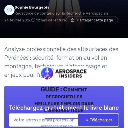
Sophie Bourgeois
Rédactrice de contenu sur la Recherche Aérospaciale
24 février 2026
12 min de lecture
Partager cette page
Analyse professionnelle des altisurfaces des
Pyrénées : sécurité, formation au vol en
montagne, techniques d’atterrissage et
enjeux pour l’aviation légère.
GUIDE : Comment
décrocher les
meilleurs emplois dans
Téléchargez gratuitement le livre blanc
l’aéronautique
➔ Télécharger
Aerospace Insiders — 2026