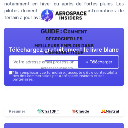
notamment en hiver ou après de fortes pluies. Les
pilotes doivent toujours vérifier les informations de
terrain à jour avant de planifier un vol.
GUIDE : Comment
décrocher les
meilleurs emplois dans
Téléchargez gratuitement le livre blanc
l’aéronautique
➔ Télécharger
Aerospace Insiders — 2026
*
En remplissant ce formulaire, j’accepte d’être contacté(e) à
des fins commerciales par Aerospace Insiders et ses
partenaires.
Résumer
ChatGPT
Claude
Mistral