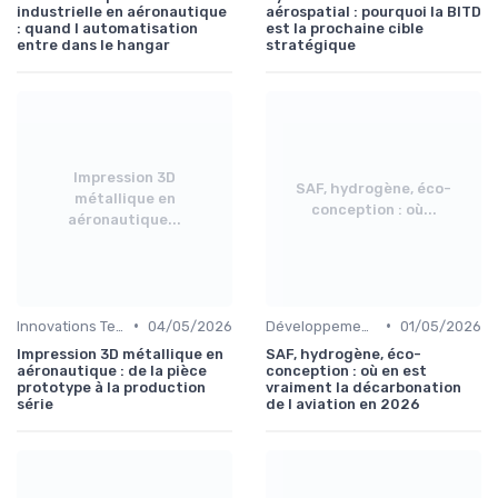
industrielle en aéronautique
aérospatial : pourquoi la BITD
: quand l automatisation
est la prochaine cible
entre dans le hangar
stratégique
Impression 3D
SAF, hydrogène, éco-
métallique en
conception : où...
aéronautique...
•
•
Innovations Technologiques
04/05/2026
Développement Durable
01/05/2026
Impression 3D métallique en
SAF, hydrogène, éco-
aéronautique : de la pièce
conception : où en est
prototype à la production
vraiment la décarbonation
série
de l aviation en 2026