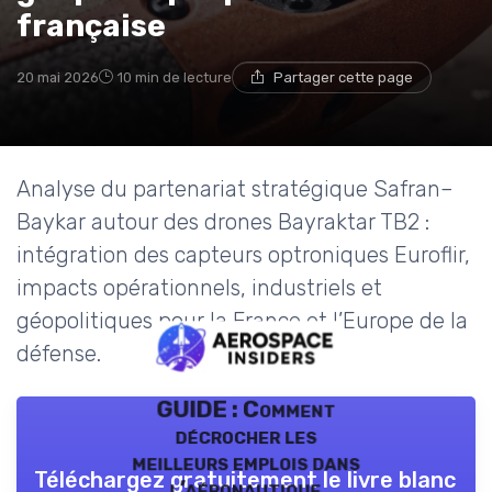
française
20 mai 2026
10 min de lecture
Partager cette page
Analyse du partenariat stratégique Safran–
Baykar autour des drones Bayraktar TB2 :
intégration des capteurs optroniques Euroflir,
impacts opérationnels, industriels et
géopolitiques pour la France et l’Europe de la
défense.
GUIDE : Comment
décrocher les
meilleurs emplois dans
Téléchargez gratuitement le livre blanc
l’aéronautique