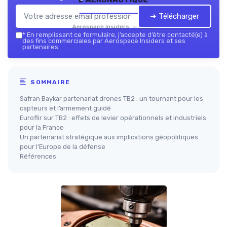
➔ Télécharger
Aerospace Insiders — 2026
*
En remplissant ce formulaire, j’accepte d’être contacté(e) à
des fins commerciales par Aerospace Insiders et ses
partenaires.
SOMMAIRE
Safran Baykar partenariat drones TB2 : un tournant pour les
capteurs et l’armement guidé
Euroflir sur TB2 : effets de levier opérationnels et industriels
pour la France
Un partenariat stratégique aux implications géopolitiques
pour l’Europe de la défense
Références