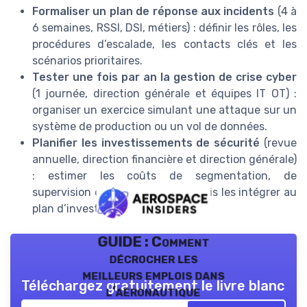
Formaliser un plan de réponse aux incidents
(4 à
6 semaines, RSSI, DSI, métiers) : définir les rôles, les
procédures d’escalade, les contacts clés et les
scénarios prioritaires.
Tester une fois par an la gestion de crise cyber
(1 journée, direction générale et équipes IT OT) :
organiser un exercice simulant une attaque sur un
système de production ou un vol de données.
Planifier les investissements de sécurité
(revue
annuelle, direction financière et direction générale)
: estimer les coûts de segmentation, de
supervision et de sauvegardes, puis les intégrer au
plan d’investissement industriel.
GUIDE : Comment
décrocher les
meilleurs emplois dans
Téléchargez gratuitement le livre blanc
l’aéronautique