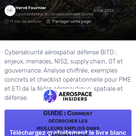
Hervé Fournier
6 mai 2026
Commentateur du Développement Spatial
17 min de lecture
Partager cette page
Cybersécurité aérospatial défense BITD :
enjeux, menaces, NIS2, supply chain, OT et
gouvernance. Analyse chiffrée, exemples
concrets et checklist opérationnelle pour PME
et ETI de la filière aéronautique, spatiale et
défense.
GUIDE : Comment
décrocher les
meilleurs emplois dans
Téléchargez gratuitement le livre blanc
l’aéronautique