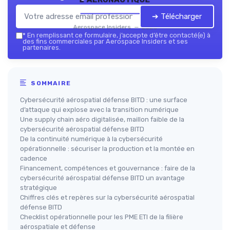
➔ Télécharger
Aerospace Insiders — 2026
*
En remplissant ce formulaire, j’accepte d’être contacté(e) à
des fins commerciales par Aerospace Insiders et ses
partenaires.
SOMMAIRE
Cybersécurité aérospatial défense BITD : une surface
d’attaque qui explose avec la transition numérique
Une supply chain aéro digitalisée, maillon faible de la
cybersécurité aérospatial défense BITD
De la continuité numérique à la cybersécurité
opérationnelle : sécuriser la production et la montée en
cadence
Financement, compétences et gouvernance : faire de la
cybersécurité aérospatial défense BITD un avantage
stratégique
Chiffres clés et repères sur la cybersécurité aérospatial
défense BITD
Checklist opérationnelle pour les PME ETI de la filière
aérospatiale et défense