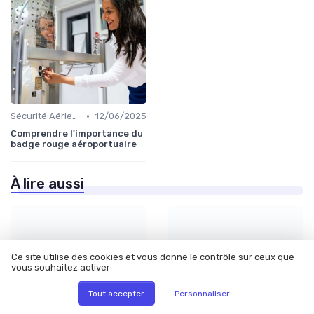
•
Sécurité Aérienne
12/06/2025
Comprendre l'importance du
badge rouge aéroportuaire
À lire aussi
Ce site utilise des cookies et vous donne le contrôle sur ceux que
Impression 3D
vous souhaitez activer
SAF, hydrogène, éco-
métallique en
conception : où...
aéronautique...
Tout accepter
Personnaliser