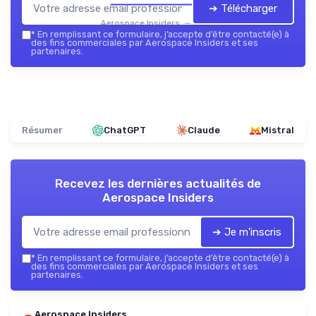
➔ Télécharger
Aerospace Insiders — 2026
*
En remplissant ce formulaire, j’accepte d’être contacté(e) à
des fins commerciales par Aerospace Insiders et ses
partenaires.
Résumer
ChatGPT
Claude
Mistral
Recevez les dernières actualités de
Aerospace Insiders
➔ Je m'inscris
*
En remplissant ce formulaire, j’accepte d’être contacté(e) à
des fins commerciales par Aerospace Insiders et ses
partenaires.
Aerospace Insiders