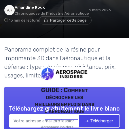
Amandine Roux
9 mars 2026
Chroniqueuse de l'Industrie Aéronautique
13 min de lecture
Partager cette page
Panorama complet de la résine pour
imprimante 3D dans l’aéronautique et la
défense : types de résines, résistance, prix,
usages, limites et perspectives.
GUIDE : Comment
décrocher les
meilleurs emplois dans
Téléchargez gratuitement le livre blanc
l’aéronautique
➔ Télécharger
Aerospace Insiders — 2026