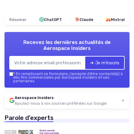
Résumer
ChatGPT
Claude
Mistral
Recevez les dernières actualités de
Aerospace Insiders
➔ Je m'inscris
*
En remplissant ce formulaire, j’accepte d’être contacté(e) à
des fins commerciales par Aerospace Insiders et ses
partenaires.
Aerospace Insiders
Ajoutez-nous à vos sources préférées sur Google
Parole d'experts