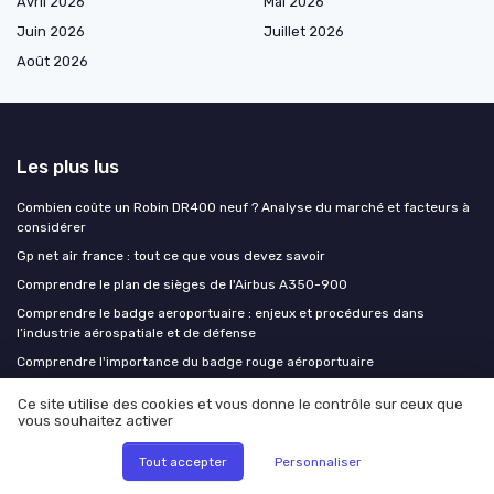
Avril 2026
Mai 2026
Juin 2026
Juillet 2026
Août 2026
Les plus lus
Combien coûte un Robin DR400 neuf ? Analyse du marché et facteurs à
considérer
Gp net air france : tout ce que vous devez savoir
Comprendre le plan de sièges de l'Airbus A350-900
Comprendre le badge aeroportuaire : enjeux et procédures dans
l’industrie aérospatiale et de défense
Comprendre l'importance du badge rouge aéroportuaire
Ce site utilise des cookies et vous donne le contrôle sur ceux que
Les derniers articles
vous souhaitez activer
Travailler dans le spatial en France : les acteurs, les métiers et les
Tout accepter
Personnaliser
parcours pour intégrer la filière