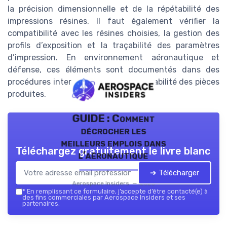
la précision dimensionnelle et de la répétabilité des
impressions résines. Il faut également vérifier la
compatibilité avec les résines choisies, la gestion des
profils d’exposition et la traçabilité des paramètres
d’impression. En environnement aéronautique et
défense, ces éléments sont documentés dans des
procédures internes pour garantir la fiabilité des pièces
produites.
GUIDE : Comment
décrocher les
meilleurs emplois dans
Téléchargez gratuitement le livre blanc
l’aéronautique
➔ Télécharger
Aerospace Insiders — 2026
*
En remplissant ce formulaire, j’accepte d’être contacté(e) à
des fins commerciales par Aerospace Insiders et ses
partenaires.