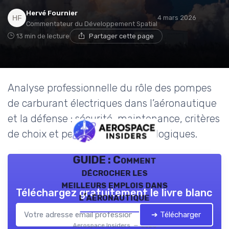
Hervé Fournier
4 mars 2026
Commentateur du Développement Spatial
13 min de lecture
Partager cette page
Analyse professionnelle du rôle des pompes
de carburant électriques dans l’aéronautique
et la défense : sécurité, maintenance, critères
de choix et perspectives technologiques.
GUIDE : Comment
décrocher les
meilleurs emplois dans
Téléchargez gratuitement le livre blanc
l’aéronautique
➔ Télécharger
Aerospace Insiders — 2026