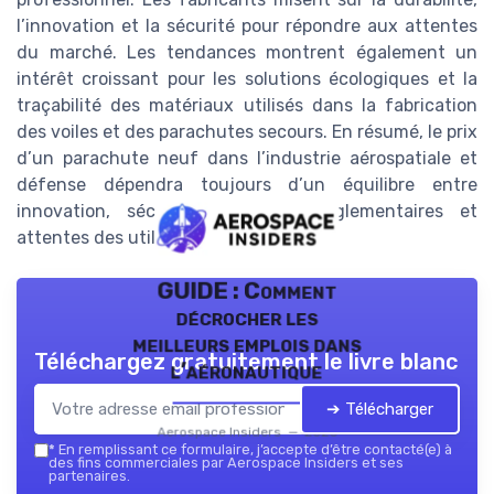
l’innovation et la sécurité pour répondre aux attentes
du marché. Les tendances montrent également un
intérêt croissant pour les solutions écologiques et la
traçabilité des matériaux utilisés dans la fabrication
des voiles et des parachutes secours. En résumé, le prix
d’un parachute neuf dans l’industrie aérospatiale et
défense dépendra toujours d’un équilibre entre
innovation, sécurité, exigences réglementaires et
attentes des utilisateurs.
GUIDE : Comment
décrocher les
meilleurs emplois dans
Téléchargez gratuitement le livre blanc
l’aéronautique
➔ Télécharger
Aerospace Insiders — 2026
*
En remplissant ce formulaire, j’accepte d’être contacté(e) à
des fins commerciales par Aerospace Insiders et ses
partenaires.