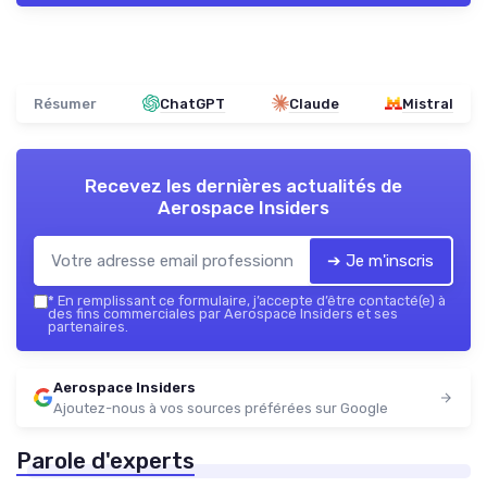
Résumer
ChatGPT
Claude
Mistral
Recevez les dernières actualités de
Aerospace Insiders
➔ Je m'inscris
*
En remplissant ce formulaire, j’accepte d’être contacté(e) à
des fins commerciales par Aerospace Insiders et ses
partenaires.
Aerospace Insiders
Ajoutez-nous à vos sources préférées sur Google
Parole d'experts