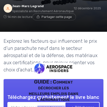
Jean-Marc Legrand
12 décembre 2025
Spécialiste en Recrutement Aéronautique
14 min de lecture
Partager cette page
Explorez les facteurs qui influencent le prix
d’un parachute neuf dans le secteur
aérospatial et de la défense, des matériaux
aux certifications, pour mieux orienter vos
choix d’achat.
GUIDE : Comment
décrocher les
meilleurs emplois dans
Téléchargez gratuitement le livre blanc
l’aéronautique