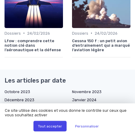
•
•
Dossiers
24/02/2026
Dossiers
24/02/2026
Lfow : comprendre cette
Cessna 150 f : un petit avion
notion clé dans
d’entraînement qui a marqué
l’aéronautique et la défense
l’aviation légère
Les articles par date
Octobre 2023
Novembre 2023
Décembre 2023
Janvier 2024
Février 2024
Mars 2024
Ce site utilise des cookies et vous donne le contrôle sur ceux que
vous souhaitez activer
Septembre 2024
Octobre 2024
Décembre 2024
Janvier 2025
Tout accepter
Personnaliser
Février 2025
Mars 2025