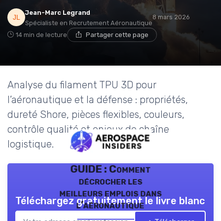
Jean-Marc Legrand
8 mars 2026
Spécialiste en Recrutement Aéronautique
14 min de lecture
Partager cette page
Analyse du filament TPU 3D pour
l’aéronautique et la défense : propriétés,
dureté Shore, pièces flexibles, couleurs,
contrôle qualité et enjeux de chaîne
logistique.
GUIDE : Comment
décrocher les
meilleurs emplois dans
Téléchargez gratuitement le livre blanc
l’aéronautique