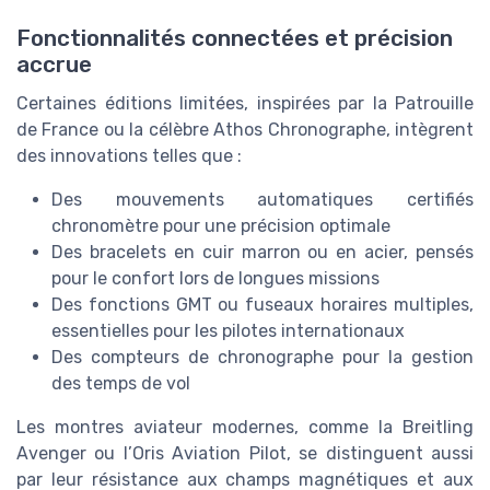
Aerospace Insiders — 2026
➔ Télécharger
Fonctionnalités connectées et précision
accrue
*
En remplissant ce formulaire, j’accepte d’être
contacté(e) à des fins commerciales par Aerospace
Insiders et ses partenaires.
Certaines éditions limitées, inspirées par la Patrouille
de France ou la célèbre Athos Chronographe, intègrent
des innovations telles que :
Des mouvements automatiques certifiés
chronomètre pour une précision optimale
Des bracelets en cuir marron ou en acier, pensés
pour le confort lors de longues missions
Des fonctions GMT ou fuseaux horaires multiples,
essentielles pour les pilotes internationaux
Des compteurs de chronographe pour la gestion
des temps de vol
Les montres aviateur modernes, comme la Breitling
Avenger ou l’Oris Aviation Pilot, se distinguent aussi
par leur résistance aux champs magnétiques et aux