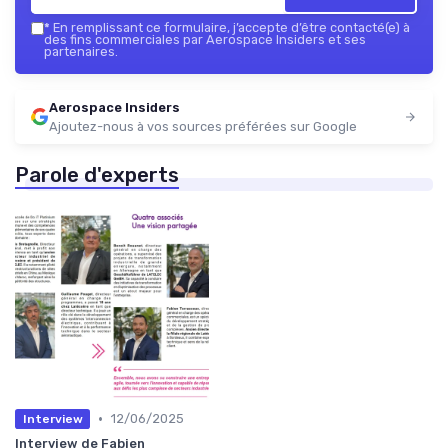
*
En remplissant ce formulaire, j’accepte d’être contacté(e) à
des fins commerciales par Aerospace Insiders et ses
partenaires.
Aerospace Insiders
Ajoutez-nous à vos sources préférées sur Google
Parole d'experts
•
12/06/2025
Interview
Interview de Fabien