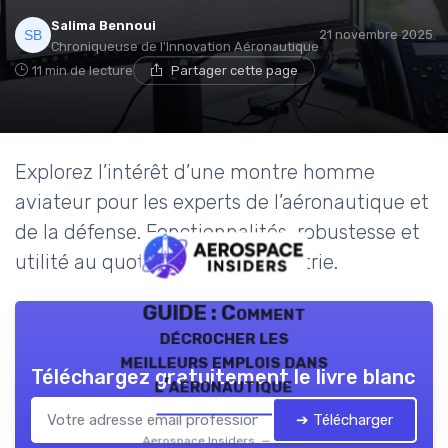
Salima Bennoui
21 novembre 2025
Chroniqueuse de l'Innovation Aéronautique
11 min de lecture
Partager cette page
Explorez l’intérêt d’une montre homme
aviateur pour les experts de l’aéronautique et
de la défense. Fonctionnalités, robustesse et
utilité au quotidien dans l’industrie.
GUIDE : Comment
décrocher les
meilleurs emplois dans
Téléchargez gratuitement le livre blanc
l’aéronautique
➔ Télécharger
Aerospace Insiders — 2026