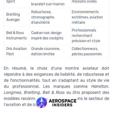
Spirit
missions civiles
bracelet cuir marron
Robustesse,
Environnements
Breitling
chronographe,
extrêmes, aviation
Avenger
étanchéité
militaire
Professionnels
Bell & Ross
Cadran noir, design
recherchant
Instruments
inspiré des cockpits
précision et style
Oris Aviation
Grande couronne,
Collectionneurs,
Pilot
édition limitée
pilotes passionnés
En résumé, le choix d’une montre aviateur doit
répondre à des exigences de lisibilité, de robustesse et
de fonctionnalités, tout en s’adaptant au style de vie
du professionnel. Les marques comme
Hamilton
,
Longines
,
Breitling
,
Bell & Ross
ou
Oris
proposent des
modèles reconnus pour leur fiabilité dans le secteur de
l’aviation et de la défense.