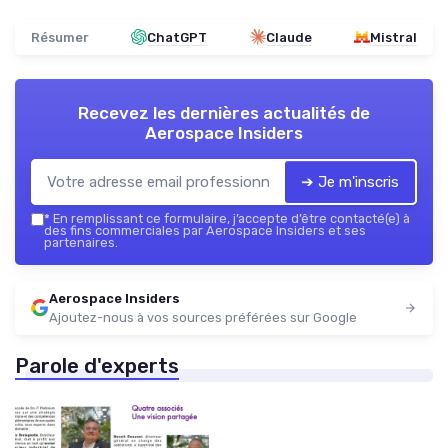
Résumer
ChatGPT
Claude
Mistral
Recevez les dernières actualités de
Aerospace Insiders
➔ Je m'inscris
*
En remplissant ce formulaire, j’accepte d’être contacté(e) à
des fins commerciales par Aerospace Insiders et ses
partenaires.
Aerospace Insiders
Ajoutez-nous à vos sources préférées sur Google
Parole d'experts