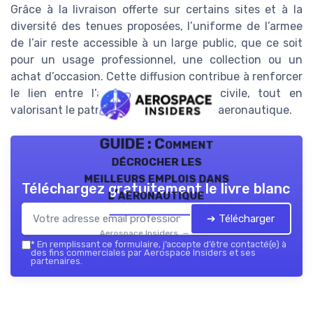
Grâce à la livraison offerte sur certains sites et à la
diversité des tenues proposées, l’uniforme de l’armee
de l’air reste accessible à un large public, que ce soit
pour un usage professionnel, une collection ou un
achat d’occasion. Cette diffusion contribue à renforcer
le lien entre l’armee et la société civile, tout en
valorisant le patrimoine de la francaise aeronautique.
GUIDE : Comment
décrocher les
meilleurs emplois dans
Téléchargez gratuitement le livre blanc
l’aéronautique
➔ Télécharger
Aerospace Insiders — 2026
*
En remplissant ce formulaire, j’accepte d’être contacté(e) à
des fins commerciales par Aerospace Insiders et ses
partenaires.