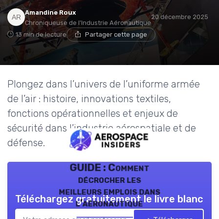
Amandine Roux
20 décembre 2025
Chroniqueuse de l'Industrie Aéronautique
13 min de lecture
Partager cette page
Plongez dans l’univers de l’uniforme armée
de l’air : histoire, innovations textiles,
fonctions opérationnelles et enjeux de
sécurité dans l’industrie aérospatiale et de
défense.
GUIDE : Comment
décrocher les
meilleurs emplois dans
Téléchargez gratuitement le livre blanc
l’aéronautique