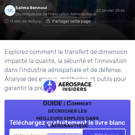
Salima Bennoui
22 janvier 2026
Chroniqueuse de l'Innovation Aéronautique
13 min de lecture
Partager cette page
Explorez comment le transfert de dimension
impacte la qualité, la sécurité et l’innovation
dans l’industrie aérospatiale et de défense.
Analyse des enjeux, méthodes et outils pour
garantir la précision.
GUIDE : Comment
décrocher les
meilleurs emplois dans
Téléchargez gratuitement le livre blanc
l’aéronautique