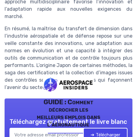
approche multidisciplinaire favorise l’innovation et
l’adaptation rapide aux nouvelles exigences du
marché.
En résumé, la maîtrise du transfert de dimension dans
l’industrie aérospatiale et de défense repose sur une
veille constante des innovations, une adaptation aux
normes en évolution et une capacité à intégrer des
outils de communication et de contrôle toujours plus
performants. L’origine Japon de certaines méthodes, la
saga des certifications et la collection d’images issues
des contrôles sont autant d’éléments qui façonnent
l’avenir du secteur.
GUIDE : Comment
décrocher les
meilleurs emplois dans
Téléchargez gratuitement le livre blanc
l’aéronautique
➔ Télécharger