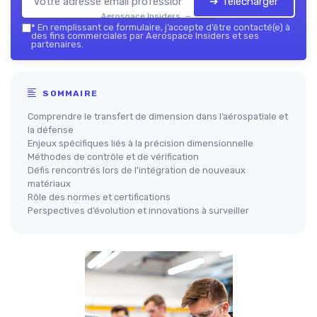
➔ Télécharger
Aerospace Insiders — 2026
*
En remplissant ce formulaire, j’accepte d’être contacté(e) à
des fins commerciales par Aerospace Insiders et ses
partenaires.
SOMMAIRE
Comprendre le transfert de dimension dans l’aérospatiale et
la défense
Enjeux spécifiques liés à la précision dimensionnelle
Méthodes de contrôle et de vérification
Défis rencontrés lors de l’intégration de nouveaux
matériaux
Rôle des normes et certifications
Perspectives d’évolution et innovations à surveiller