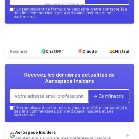
Aerospace Insiders — 2026
*
En remplissant ce formulaire, j’accepte d’être contacté(e) à
des fins commerciales par Aerospace Insiders et ses
partenaires.
Résumer
ChatGPT
Claude
Mistral
Recevez les dernières actualités de
Aerospace Insiders
➔ Je m'inscris
*
En remplissant ce formulaire, j’accepte d’être contacté(e) à
des fins commerciales par Aerospace Insiders et ses
partenaires.
Aerospace Insiders
Ajoutez-nous à vos sources préférées sur Google