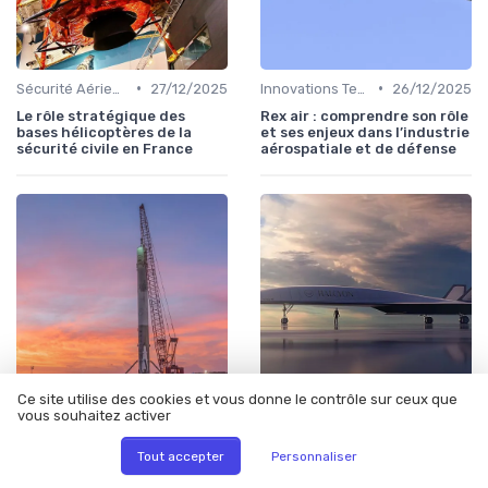
•
•
Sécurité Aérienne
27/12/2025
Innovations Technologiques
26/12/2025
Le rôle stratégique des
Rex air : comprendre son rôle
bases hélicoptères de la
et ses enjeux dans l’industrie
sécurité civile en France
aérospatiale et de défense
Ce site utilise des cookies et vous donne le contrôle sur ceux que
vous souhaitez activer
•
•
Dossiers
25/12/2025
Tech
24/12/2025
Le rôle stratégique du cargo
Le rôle du guppy super dans
Tout accepter
Personnaliser
militaire dans l’industrie
le transport aéronautique
aérospatiale et de défense
hors normes