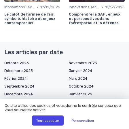
•
•
Innovations Technologiques
17/12/2025
Innovations Technologiques
11/12/2025
Le calot de l’armée de l’air :
Comprendre la SAF : enjeux
symbole, histoire et enjeux
et perspectives dans
contemporains
l’aérospatial et la défense
Les articles par date
Octobre 2023
Novembre 2023
Décembre 2023
Janvier 2024
Février 2024
Mars 2024
Septembre 2024
Octobre 2024
Décembre 2024
Janvier 2025
Février 2025
Mars 2025
Ce site utilise des cookies et vous donne le contrôle sur ceux que
Avril 2025
Mai 2025
vous souhaitez activer
Juin 2025
Juillet 2025
Tout accepter
Personnaliser
Août 2025
Septembre 2025