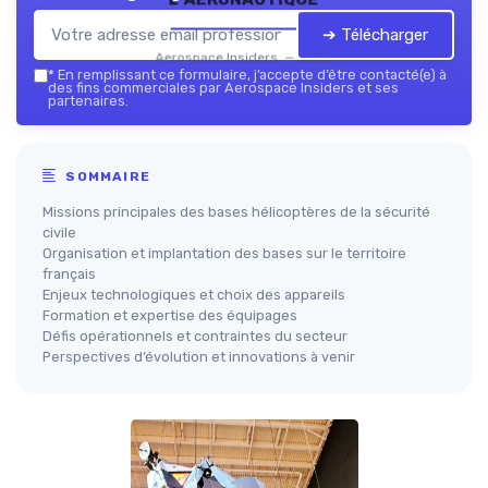
➔ Télécharger
Aerospace Insiders — 2026
*
En remplissant ce formulaire, j’accepte d’être contacté(e) à
des fins commerciales par Aerospace Insiders et ses
partenaires.
SOMMAIRE
Missions principales des bases hélicoptères de la sécurité
civile
Organisation et implantation des bases sur le territoire
français
Enjeux technologiques et choix des appareils
Formation et expertise des équipages
Défis opérationnels et contraintes du secteur
Perspectives d’évolution et innovations à venir