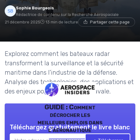
Sophie Bourgeois
Rédactrice de contenu sur la Recherche Aérospaciale
21 décembre 2025
13 min de lecture
Partager cette page
Explorez comment les bateaux radar
transforment la surveillance et la sécurité
maritime dans l'industrie de la défense.
Analyse des technologies, des applications et
des enjeux pour la supériorité navale.
GUIDE : Comment
décrocher les
meilleurs emplois dans
Téléchargez gratuitement le livre blanc
l’aéronautique