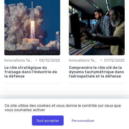
•
•
Innovations Technologiques
08/12/2025
Innovations Technologiques
07/12/2025
Le rôle stratégique du
Comprendre le rôle clé de la
fraisage dans l’industrie de
dynamo tachymétrique dans
la défense
l’aérospatiale et la défense
Les articles par date
Ce site utilise des cookies et vous donne le contrôle sur ceux que
vous souhaitez activer
Octobre 2023
Novembre 2023
Tout accepter
Personnaliser
Décembre 2023
Janvier 2024