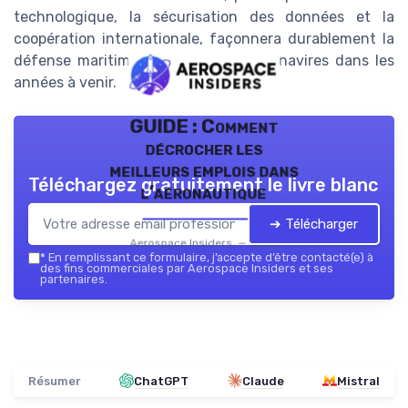
technologique, la sécurisation des données et la
coopération internationale, façonnera durablement la
défense maritime et la sécurité des navires dans les
années à venir.
GUIDE : Comment
décrocher les
meilleurs emplois dans
Téléchargez gratuitement le livre blanc
l’aéronautique
➔ Télécharger
Aerospace Insiders — 2026
*
En remplissant ce formulaire, j’accepte d’être contacté(e) à
des fins commerciales par Aerospace Insiders et ses
partenaires.
Résumer
ChatGPT
Claude
Mistral