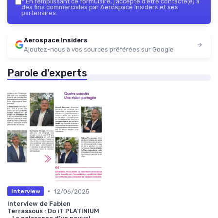
*
En remplissant ce formulaire, j’accepte d’être contacté(e) à
des fins commerciales par Aerospace Insiders et ses
partenaires.
Aerospace Insiders
Ajoutez-nous à vos sources préférées sur Google
Parole d'experts
•
12/06/2025
Interview
Interview de Fabien
Terrassoux : Do iT PLATINIUM