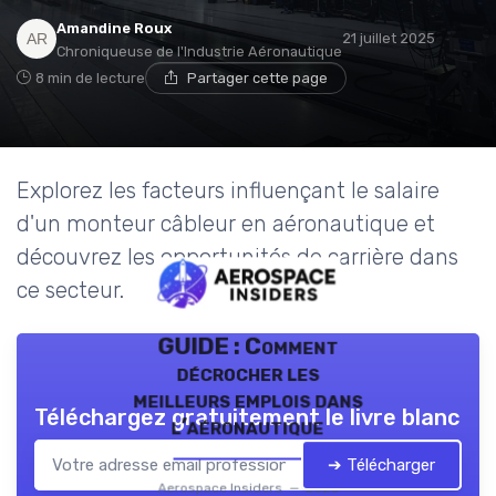
Amandine Roux
21 juillet 2025
Chroniqueuse de l'Industrie Aéronautique
8 min de lecture
Partager cette page
Explorez les facteurs influençant le salaire
d'un monteur câbleur en aéronautique et
découvrez les opportunités de carrière dans
ce secteur.
GUIDE : Comment
décrocher les
meilleurs emplois dans
Téléchargez gratuitement le livre blanc
l’aéronautique
➔ Télécharger
Aerospace Insiders — 2026