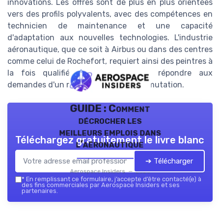
innovations. Les offres sont de plus en plus orientées
vers des profils polyvalents, avec des compétences en
technicien de maintenance et une capacité
d'adaptation aux nouvelles technologies. L'industrie
aéronautique, que ce soit à Airbus ou dans des centres
comme celui de Rochefort, requiert ainsi des peintres à
la fois qualifiés et flexibles pour répondre aux
demandes d'un marché en constante mutation.
GUIDE : Comment
décrocher les
meilleurs emplois dans
Téléchargez gratuitement le livre blanc
l’aéronautique
➔ Télécharger
Aerospace Insiders — 2026
*
En remplissant ce formulaire, j’accepte d’être contacté(e) à
des fins commerciales par Aerospace Insiders et ses
partenaires.