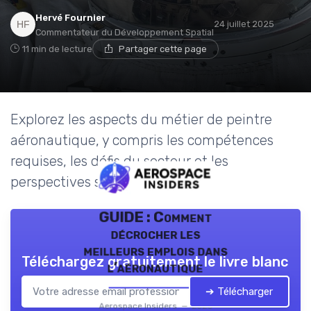
Hervé Fournier
24 juillet 2025
Commentateur du Développement Spatial
11 min de lecture
Partager cette page
Explorez les aspects du métier de peintre
aéronautique, y compris les compétences
requises, les défis du secteur et les
perspectives salariales.
GUIDE : Comment
décrocher les
meilleurs emplois dans
Téléchargez gratuitement le livre blanc
l’aéronautique
➔ Télécharger
Aerospace Insiders — 2026