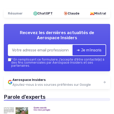
Résumer
ChatGPT
Claude
Mistral
Recevez les dernières actualités de
Aerospace Insiders
➔ Je m'inscris
*
En remplissant ce formulaire, j’accepte d’être contacté(e) à
des fins commerciales par Aerospace Insiders et ses
partenaires.
Aerospace Insiders
Ajoutez-nous à vos sources préférées sur Google
Parole d'experts