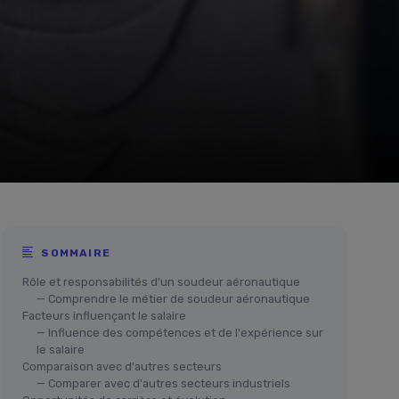
SOMMAIRE
Rôle et responsabilités d'un soudeur aéronautique
— Comprendre le métier de soudeur aéronautique
Facteurs influençant le salaire
— Influence des compétences et de l'expérience sur
le salaire
Comparaison avec d'autres secteurs
— Comparer avec d'autres secteurs industriels