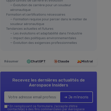
Opportunités de carrière et évolution
— Évolution de carrière pour un soudeur
aéronautique
Formation et certifications nécessaires
— Formation requise pour percer dans le métier de
soudeur aéronautique
Tendances actuelles et futures
— Les évolutions et adaptabilité dans l'industrie
— Impact des politiques environnementales
— Évolution des exigences professionnelles
Résumer
ChatGPT
Claude
Mistral
Recevez les dernières actualités de
Aerospace Insiders
➔ Je m'inscris
*
En remplissant ce formulaire, j’accepte d’être
contacté(e) à des fins commerciales par Aerospace