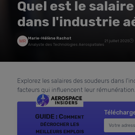
Quel est le salair
dans l'industrie 
Marie-Hélène Rachot
21 juillet 2025
Analyste des Technologies Aerospatiales
Explorez les salaires des soudeurs dans l'i
facteurs qui influencent leur rémunération
Télécharge
GUIDE : Comment
décrocher les
meilleurs emplois