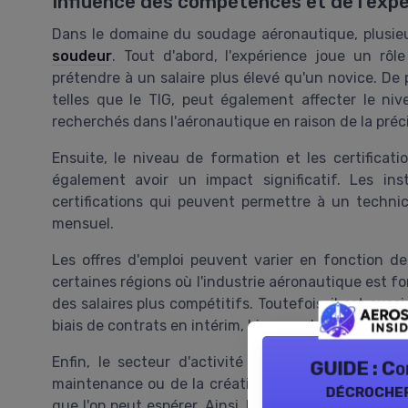
Influence des compétences et de l'expér
Dans le domaine du soudage aéronautique, plusieu
soudeur
. Tout d'abord, l'expérience joue un rôl
prétendre à un salaire plus élevé qu'un novice. De 
telles que le TIG, peut également affecter le n
recherchés dans l'aéronautique en raison de la préci
Ensuite, le niveau de formation et les certificat
également avoir un impact significatif. Les ins
certifications qui peuvent permettre à un techni
mensuel.
Les offres d'emploi peuvent varier en fonction de
certaines régions où l'industrie aéronautique est f
des salaires plus compétitifs. Toutefois, il est auss
biais de contrats en intérim, bien que les conditions 
Enfin, le secteur d'activité dans lequel le soude
GUIDE : C
maintenance ou de la création de prototypes, peu
décrocher
que l'on peut espérer. Ainsi, les agents et recrut