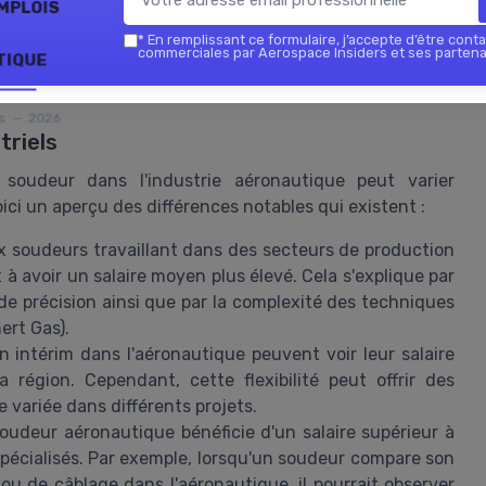
mplois
 de la négociation des salaires.
*
En remplissant ce formulaire, j’accepte d’être conta
commerciales par Aerospace Insiders et ses partena
tique
cteurs
rs — 2026
triels
 soudeur dans l'industrie aéronautique peut varier
oici un aperçu des différences notables qui existent :
 soudeurs travaillant dans des secteurs de production
 avoir un salaire moyen plus élevé. Cela s'explique par
de précision ainsi que par la complexité des techniques
ert Gas).
 intérim dans l'aéronautique peuvent voir leur salaire
 région. Cependant, cette flexibilité peut offrir des
 variée dans différents projets.
oudeur aéronautique bénéficie d'un salaire supérieur à
pécialisés. Par exemple, lorsqu'un soudeur compare son
ou de câblage dans l'aéronautique, il pourrait observer