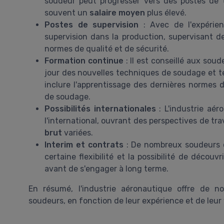
soudeur peut progresser vers des postes de t
souvent un
salaire moyen
plus élevé.
Postes de supervision
: Avec de l'expérie
supervision dans la production, supervisant d
normes de qualité et de sécurité.
Formation continue
: Il est conseillé aux sou
jour des nouvelles techniques de soudage et t
inclure l'apprentissage des dernières normes 
de soudage.
Possibilités internationales
: L'industrie aér
l'international, ouvrant des perspectives de tr
brut
variées.
Interim et contrats
: De nombreux soudeurs ch
certaine flexibilité et la possibilité de décou
avant de s'engager à long terme.
En résumé, l'industrie aéronautique offre de no
soudeurs, en fonction de leur expérience et de leur