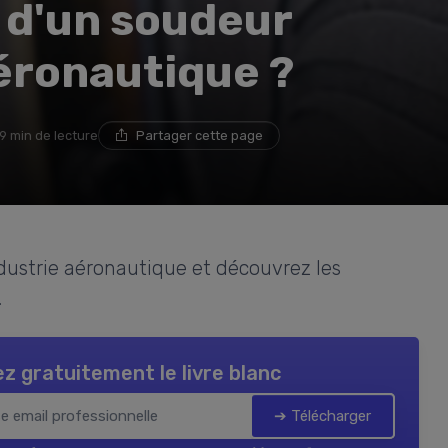
e d'un soudeur
aéronautique ?
9 min de lecture
Partager cette page
ndustrie aéronautique et découvrez les
.
z gratuitement le livre blanc
➔ Télécharger