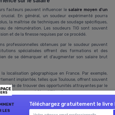
ience sur le salaire
rs facteurs peuvent influencer le
salaire moyen d'un
e crucial. En général, un soudeur expérimenté pourra
plus, la maîtrise de techniques de soudage spécifiques,
iveau de rémunération. Les soudeurs TIG sont souvent
sion et de la finesse requises par ce procédé.
ions professionnelles obtenues par le soudeur peuvent
titutions spécialisées offrent des formations et des
cien de se démarquer et d'augmenter son salaire brut
 la localisation géographique en France. Par exemple,
ortement implantée, telles que Toulouse, offrent souvent
i possible de trouver des opportunités attrayantes par le
salariales puissent être différentes.
ur est employé, qu'il s'agisse de la production, de la
omment
Téléchargez gratuitement le livre
t également influencer le salaire minimum et maximum
 les
eurs du domaine doivent prendre en compte l'ensemble de