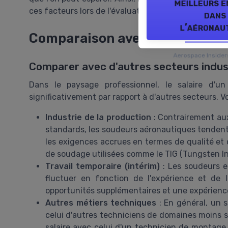
meilleurs e
ces facteurs lors de l'évaluation des candidatures et
dans
l’aéronau
Comparaison avec d'autres se
Aerospace Inside
Comparer avec d'autres secteurs indus
Dans le paysage professionnel, le salaire d'un
significativement par rapport à d'autres secteurs. V
Industrie de la production
: Contrairement aux
standards, les soudeurs aéronautiques tendent à
les exigences accrues en termes de qualité et 
de soudage utilisées comme le TIG (Tungsten In
Travail temporaire (intérim)
: Les soudeurs en
fluctuer en fonction de l'expérience et de la
opportunités supplémentaires et une expérience
Autres métiers techniques
: En général, un s
celui d'autres techniciens de domaines moins s
salaire avec celui d'un technicien de montage 