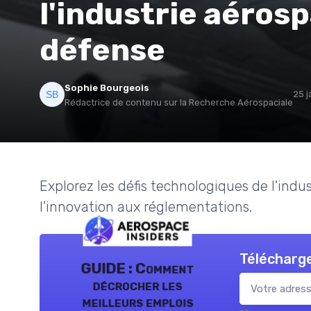
l'industrie aérosp
défense
Sophie Bourgeois
25 j
Rédactrice de contenu sur la Recherche Aérospaciale
Explorez les défis technologiques de l'indu
l'innovation aux réglementations.
Télécharge
GUIDE : Comment
décrocher les
meilleurs emplois