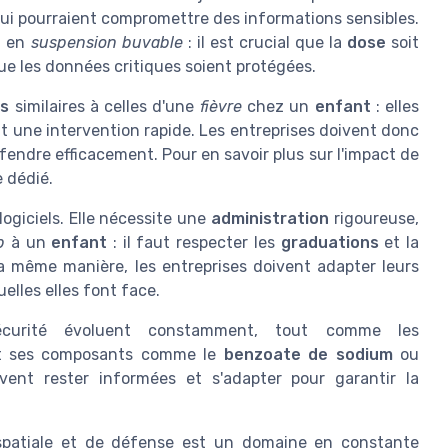
ui pourraient compromettre des informations sensibles.
e
en
suspension buvable
: il est crucial que la
dose
soit
que les données critiques soient protégées.
rs
similaires à celles d'une
fièvre
chez un
enfant
: elles
 une intervention rapide. Les entreprises doivent donc
fendre efficacement. Pour en savoir plus sur l'impact de
e dédié.
 logiciels. Elle nécessite une
administration
rigoureuse,
p
à un
enfant
: il faut respecter les
graduations
et la
a même manière, les entreprises doivent adapter leurs
lles elles font face.
écurité évoluent constamment, tout comme les
 ses composants comme le
benzoate de sodium
ou
ivent rester informées et s'adapter pour garantir la
ospatiale et de défense est un domaine en constante