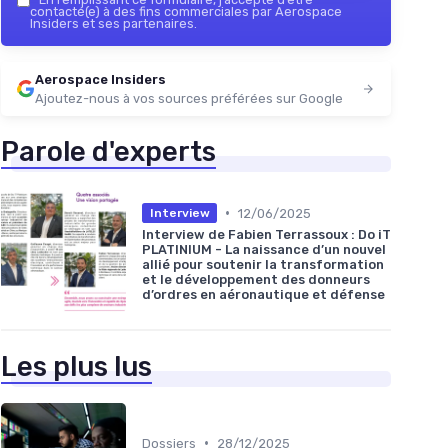
contacté(e) à des fins commerciales par Aerospace
Insiders et ses partenaires.
Aerospace Insiders
Ajoutez-nous à vos sources préférées sur Google
Parole d'experts
•
12/06/2025
Interview
Interview de Fabien Terrassoux : Do iT
PLATINIUM - La naissance d’un nouvel
allié pour soutenir la transformation
et le développement des donneurs
d’ordres en aéronautique et défense
Les plus lus
•
Dossiers
28/12/2025