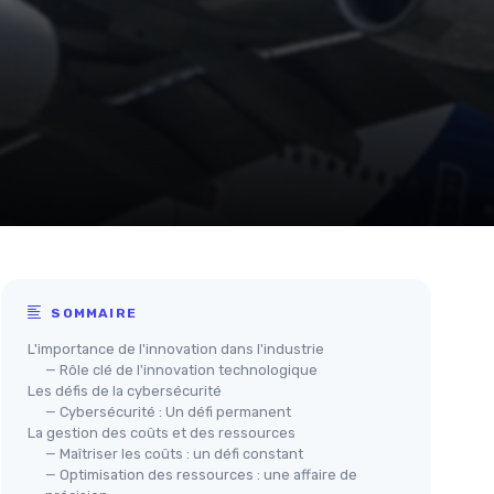
SOMMAIRE
L'importance de l'innovation dans l'industrie
— Rôle clé de l'innovation technologique
Les défis de la cybersécurité
— Cybersécurité : Un défi permanent
La gestion des coûts et des ressources
— Maîtriser les coûts : un défi constant
— Optimisation des ressources : une affaire de