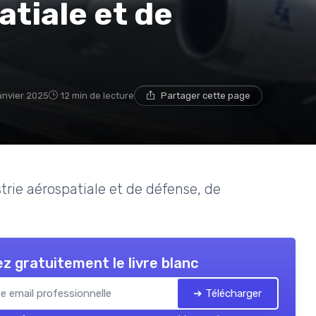
atiale et de
anvier 2025
12 min de lecture
Partager cette page
strie aérospatiale et de défense, de
z gratuitement le livre blanc
➔ Télécharger