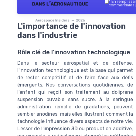
*
En remplissant
dans l’aéronautique
commerciales p
Aerospace Insiders — 2026
L'importance de l'innovation
dans l'industrie
Rôle clé de l'innovation technologique
Dans le secteur aérospatial et de défense,
l'innovation technologique est la base qui permet
de rester compétitif et de faire face aux défis
émergents. Nos conversations quotidiennes, de
l'enfant qui reçoit son traitement au doliprane
suspension buvable sans sucre, à la seringue
administration remplie de gradations, peuvent
sembler anodines, mais elles illustrent comment la
technologie influence divers aspects de notre vie.
L'essor de l'
impression 3D
ou production additive,
par exemple, a radicalement changé les méthodes