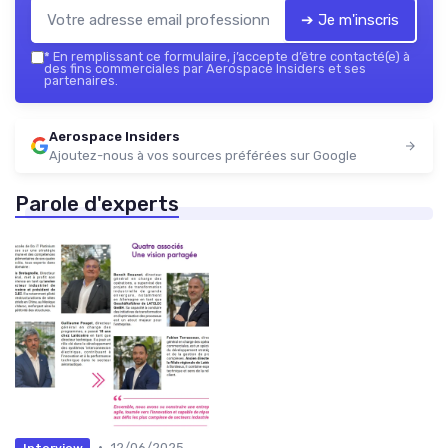
➔ Je m'inscris
*
En remplissant ce formulaire, j’accepte d’être contacté(e) à
des fins commerciales par Aerospace Insiders et ses
partenaires.
Aerospace Insiders
Ajoutez-nous à vos sources préférées sur Google
Parole d'experts
•
12/06/2025
Interview