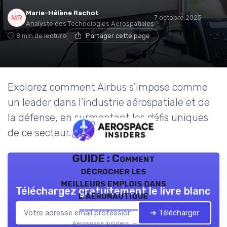
Marie-Hélène Rachot
7 octobre 2025
Analyste des Technologies Aerospatiales
8 min de lecture
Partager cette page
Explorez comment Airbus s'impose comme
un leader dans l'industrie aérospatiale et de
la défense, en surmontant les défis uniques
de ce secteur.
GUIDE : Comment
décrocher les
meilleurs emplois dans
Téléchargez gratuitement le livre blanc
l’aéronautique
➔ Télécharger
Aerospace Insiders — 2026