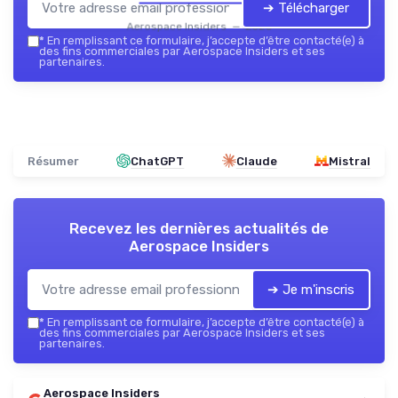
➔ Télécharger
Aerospace Insiders — 2026
*
En remplissant ce formulaire, j’accepte d’être contacté(e) à
des fins commerciales par Aerospace Insiders et ses
partenaires.
Résumer
ChatGPT
Claude
Mistral
Recevez les dernières actualités de
Aerospace Insiders
➔ Je m'inscris
*
En remplissant ce formulaire, j’accepte d’être contacté(e) à
des fins commerciales par Aerospace Insiders et ses
partenaires.
Aerospace Insiders