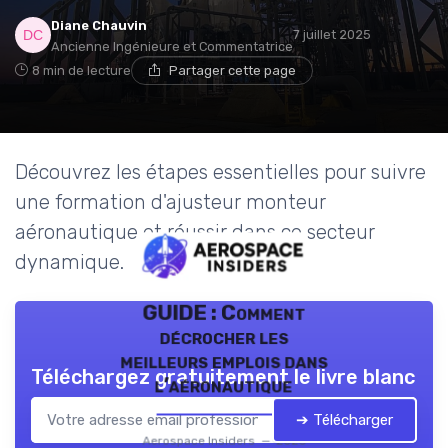
Diane Chauvin
7 juillet 2025
Ancienne Ingénieure et Commentatrice
8 min de lecture
Partager cette page
Découvrez les étapes essentielles pour suivre
une formation d'ajusteur monteur
aéronautique et réussir dans ce secteur
dynamique.
GUIDE : Comment
décrocher les
meilleurs emplois dans
Téléchargez gratuitement le livre blanc
l’aéronautique
➔ Télécharger
Aerospace Insiders — 2026