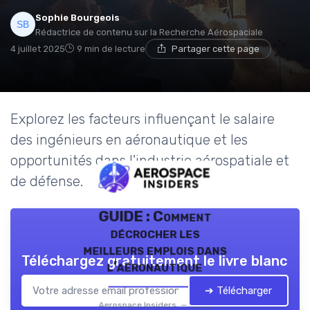
Sophie Bourgeois
Rédactrice de contenu sur la Recherche Aérospaciale
4 juillet 2025
9 min de lecture
Partager cette page
Explorez les facteurs influençant le salaire
des ingénieurs en aéronautique et les
opportunités dans l'industrie aérospatiale et
de défense.
GUIDE : Comment
décrocher les
meilleurs emplois dans
Téléchargez gratuitement le livre blanc
l’aéronautique
➔ Télécharger
Aerospace Insiders — 2026