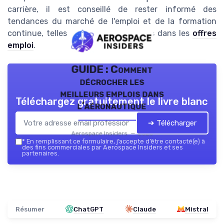
carrière, il est conseillé de rester informé des
tendances du marché de l'emploi et de la formation
continue, telles que celles présentées dans les
offres
emploi
.
GUIDE : Comment
décrocher les
meilleurs emplois dans
Téléchargez gratuitement le livre blanc
l’aéronautique
➔ Télécharger
Aerospace Insiders — 2026
*
En remplissant ce formulaire, j’accepte d’être contacté(e) à
des fins commerciales par Aerospace Insiders et ses
partenaires.
Résumer
ChatGPT
Claude
Mistral