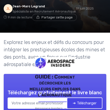
Jean-Marc Legrand
19 juin 2025
Spécialiste en Recrutement Aéronautique
9 min de lecture
Partager cette page
Explorez les enjeux et défis du concours pour
intégrer les prestigieuses écoles des mines et
des ponts, avec un focus sur l'industrie
aérospatiale et de défense.
GUIDE : Comment
décrocher les
meilleurs emplois dans
Téléchargez gratuitement le livre blanc
l’aéronautique
➔ Télécharger
Aerospace Insiders — 2026