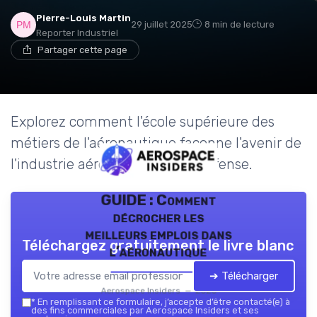
Pierre-Louis Martin
29 juillet 2025
8 min de lecture
Reporter Industriel
Partager cette page
Explorez comment l'école supérieure des
métiers de l'aéronautique façonne l'avenir de
l'industrie aérospatiale et de défense.
GUIDE : Comment
décrocher les
meilleurs emplois dans
Téléchargez gratuitement le livre blanc
l’aéronautique
➔ Télécharger
Aerospace Insiders — 2026
*
En remplissant ce formulaire, j’accepte d’être contacté(e) à
des fins commerciales par Aerospace Insiders et ses