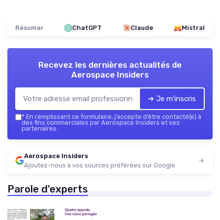
Résumer
ChatGPT
Claude
Mistral
Recevez les dernières actualités de
Aerospace Insiders
➔ Je m'inscris
*
En remplissant ce formulaire, j’accepte d’être contacté(e) à
des fins commerciales par Aerospace Insiders et ses
partenaires.
Aerospace Insiders
Ajoutez-nous à vos sources préférées sur Google
Parole d'experts