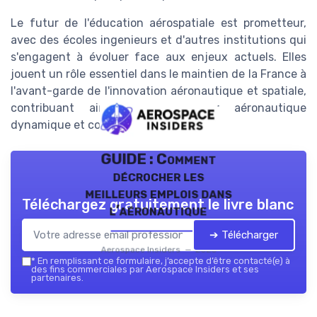
Le futur de l'éducation aérospatiale est prometteur,
avec des écoles ingenieurs et d'autres institutions qui
s'engagent à évoluer face aux enjeux actuels. Elles
jouent un rôle essentiel dans le maintien de la France à
l'avant-garde de l'innovation aéronautique et spatiale,
contribuant ainsi à un secteur aéronautique
dynamique et compétitif.
GUIDE : Comment
décrocher les
meilleurs emplois dans
Téléchargez gratuitement le livre blanc
l’aéronautique
➔ Télécharger
Aerospace Insiders — 2026
*
En remplissant ce formulaire, j’accepte d’être contacté(e) à
des fins commerciales par Aerospace Insiders et ses
partenaires.