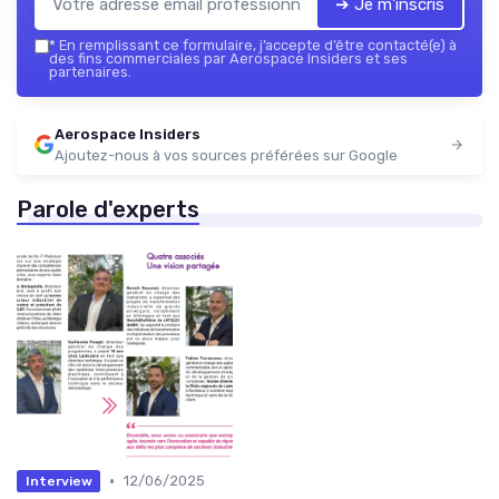
➔ Je m'inscris
*
En remplissant ce formulaire, j’accepte d’être contacté(e) à
des fins commerciales par Aerospace Insiders et ses
partenaires.
Aerospace Insiders
Ajoutez-nous à vos sources préférées sur Google
Parole d'experts
•
12/06/2025
Interview