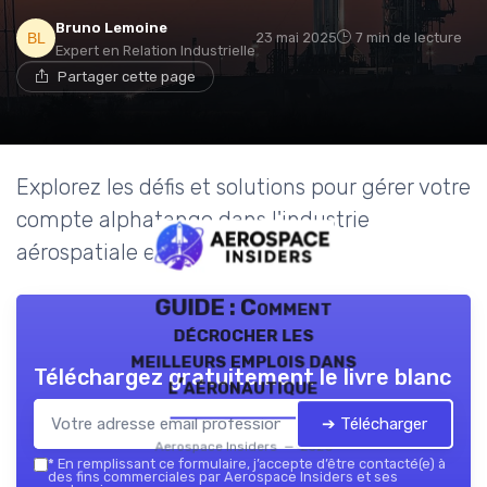
Bruno Lemoine
23 mai 2025
7 min de lecture
Expert en Relation Industrielle
Partager cette page
Explorez les défis et solutions pour gérer votre
compte alphatango dans l'industrie
aérospatiale et de défense.
GUIDE : Comment
décrocher les
meilleurs emplois dans
Téléchargez gratuitement le livre blanc
l’aéronautique
➔ Télécharger
Aerospace Insiders — 2026
*
En remplissant ce formulaire, j’accepte d’être contacté(e) à
des fins commerciales par Aerospace Insiders et ses