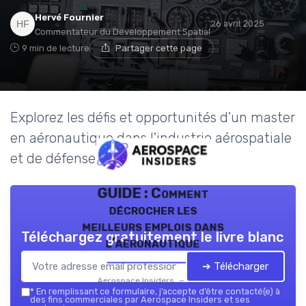
Hervé Fournier
26 avril 2025
Commentateur du Développement Spatial
9 min de lecture
Partager cette page
Explorez les défis et opportunités d'un master
en aéronautique dans l'industrie aérospatiale
et de défense.
GUIDE : Comment
décrocher les
meilleurs emplois dans
Téléchargez gratuitement le livre blanc
l’aéronautique
➔ Télécharger
Aerospace Insiders — 2026
*
En remplissant ce formulaire, j’accepte d’être contacté(e) à
des fins commerciales par Aerospace Insiders et ses