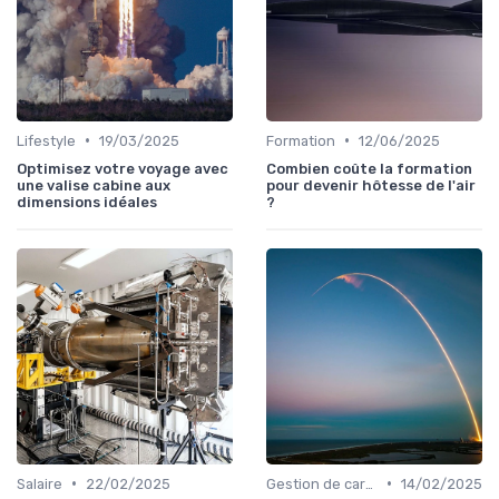
•
•
Lifestyle
19/03/2025
Formation
12/06/2025
Optimisez votre voyage avec
Combien coûte la formation
une valise cabine aux
pour devenir hôtesse de l'air
dimensions idéales
?
•
•
Salaire
22/02/2025
Gestion de carrière
14/02/2025