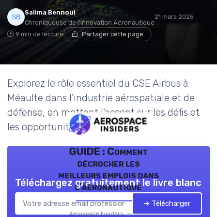
Salima Bennoui
21 mars 2025
Chroniqueuse de l'Innovation Aéronautique
9 min de lecture
Partager cette page
Explorez le rôle essentiel du CSE Airbus à
Méaulte dans l'industrie aérospatiale et de
défense, en mettant l'accent sur les défis et
les opportunités uniques.
GUIDE : Comment
décrocher les
meilleurs emplois dans
Téléchargez gratuitement le livre blanc
l’aéronautique
➔ Télécharger
Aerospace Insiders — 2026