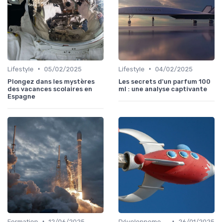
•
•
Lifestyle
05/02/2025
Lifestyle
04/02/2025
Plongez dans les mystères
Les secrets d'un parfum 100
des vacances scolaires en
ml : une analyse captivante
Espagne
•
•
Formation
12/06/2025
Développement personnel
26/01/2025