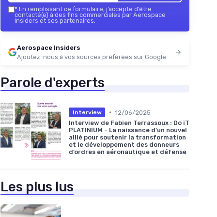
*
En remplissant ce formulaire, j’accepte d’être
contacté(e) à des fins commerciales par Aerospace
Insiders et ses partenaires.
Aerospace Insiders
Ajoutez-nous à vos sources préférées sur Google
Parole d'experts
•
12/06/2025
Interview
Interview de Fabien Terrassoux : Do iT
PLATINIUM - La naissance d’un nouvel
allié pour soutenir la transformation
et le développement des donneurs
d’ordres en aéronautique et défense
Les plus lus