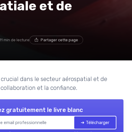
atiale et de
11 min de lecture
Partager cette page
crucial dans le secteur aérospatial et de
collaboration et la confiance.
z gratuitement le livre blanc
➔ Télécharger