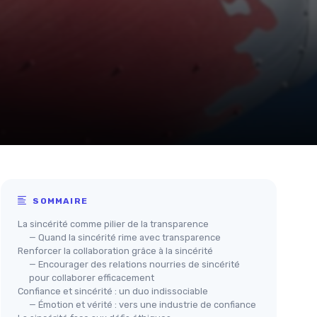
SOMMAIRE
La sincérité comme pilier de la transparence
— Quand la sincérité rime avec transparence
Renforcer la collaboration grâce à la sincérité
— Encourager des relations nourries de sincérité
pour collaborer efficacement
Confiance et sincérité : un duo indissociable
— Émotion et vérité : vers une industrie de confiance