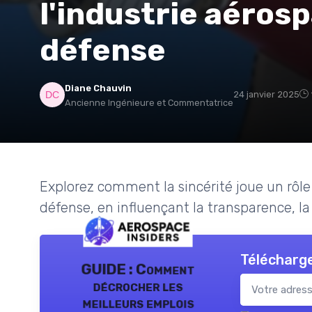
l'industrie aérosp
défense
Diane Chauvin
24 janvier 2025
Ancienne Ingénieure et Commentatrice
Explorez comment la sincérité joue un rôle 
défense, en influençant la transparence, la 
Télécharge
GUIDE : Comment
décrocher les
meilleurs emplois