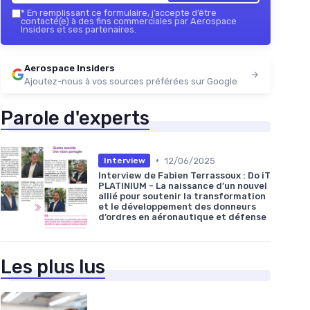
*
En remplissant ce formulaire, j’accepte d’être
contacté(e) à des fins commerciales par Aerospace
Insiders et ses partenaires.
Aerospace Insiders
Ajoutez-nous à vos sources préférées sur Google
Parole d'experts
•
12/06/2025
Interview
Interview de Fabien Terrassoux : Do iT
PLATINIUM - La naissance d’un nouvel
allié pour soutenir la transformation
et le développement des donneurs
d’ordres en aéronautique et défense
Les plus lus