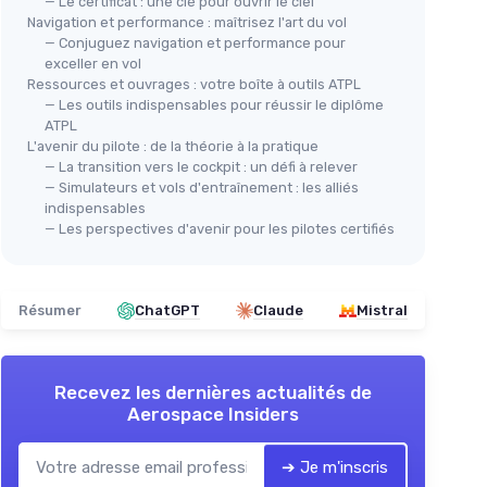
— Le certificat : une clé pour ouvrir le ciel
Navigation et performance : maîtrisez l'art du vol
— Conjuguez navigation et performance pour
exceller en vol
Ressources et ouvrages : votre boîte à outils ATPL
— Les outils indispensables pour réussir le diplôme
ATPL
L'avenir du pilote : de la théorie à la pratique
— La transition vers le cockpit : un défi à relever
— Simulateurs et vols d'entraînement : les alliés
indispensables
— Les perspectives d'avenir pour les pilotes certifiés
Résumer
ChatGPT
Claude
Mistral
Recevez les dernières actualités de
Aerospace Insiders
➔ Je m'inscris