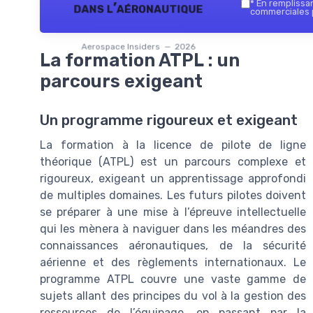
*
En remplissant
dans l’aéronautique
commerciales p
Aerospace Insiders — 2026
La formation ATPL : un
parcours exigeant
Un programme rigoureux et exigeant
La formation à la licence de pilote de ligne
théorique (ATPL) est un parcours complexe et
rigoureux, exigeant un apprentissage approfondi
de multiples domaines. Les futurs pilotes doivent
se préparer à une mise à l’épreuve intellectuelle
qui les mènera à naviguer dans les méandres des
connaissances aéronautiques, de la sécurité
aérienne et des règlements internationaux. Le
programme ATPL couvre une vaste gamme de
sujets allant des principes du vol à la gestion des
ressources de l’équipage, en passant par la