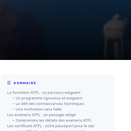
SOMMAIRE
La formation ATPL : un parcours exigeant
— Un programme rigoureux et exigeant
— Le défi des connaissances techniques
— Une motivation sans faille
Les examens ATPL : un passage obligé
— Comprendre les détails des examens ATPL
Les certificats ATPL : votre passeport pour le ciel