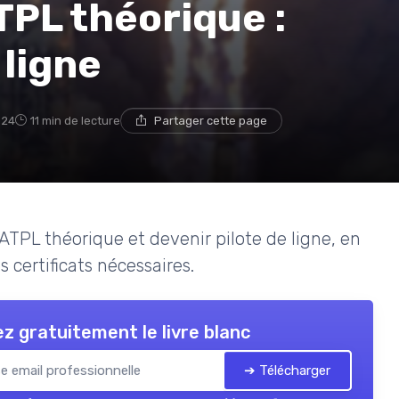
TPL théorique :
 ligne
024
11 min de lecture
Partager cette page
 ATPL théorique et devenir pilote de ligne, en
 certificats nécessaires.
z gratuitement le livre blanc
➔ Télécharger