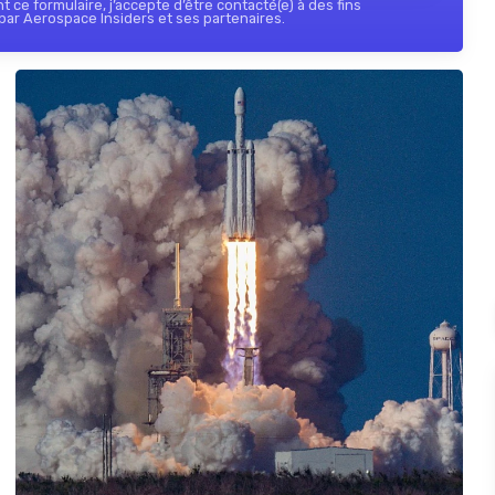
 ce formulaire, j’accepte d’être contacté(e) à des fins
ar Aerospace Insiders et ses partenaires.