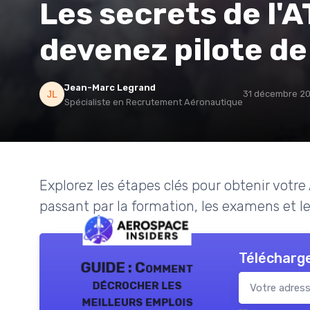
Les secrets de l'A
devenez pilote de
Jean-Marc Legrand
31 décembre 2
Spécialiste en Recrutement Aéronautique
Explorez les étapes clés pour obtenir votre
passant par la formation, les examens et les
Télécharge
GUIDE : Comment
décrocher les
meilleurs emplois