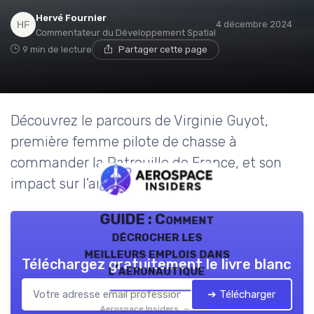
Hervé Fournier
4 décembre 2024
Commentateur du Développement Spatial
9 min de lecture
Partager cette page
Découvrez le parcours de Virginie Guyot,
première femme pilote de chasse à
commander la Patrouille de France, et son
impact sur l'armée française.
GUIDE : Comment
décrocher les
meilleurs emplois dans
Téléchargez gratuitement le livre blanc
l’aéronautique
➔ Télécharger
Aerospace Insiders — 2026