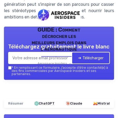
génération peut s'inspirer de son parcours pour casser
les stéréotypes liés à la profession et nourrir leurs
ambitions en dehors des sentiers battus.
GUIDE : Comment
décrocher les
meilleurs emplois dans
Téléchargez gratuitement le livre blanc
l’aéronautique
➔ Télécharger
Aerospace Insiders — 2026
*
En remplissant ce formulaire, j’accepte d’être contacté(e) à
des fins commerciales par Aerospace Insiders et ses
partenaires.
Résumer
ChatGPT
Claude
Mistral