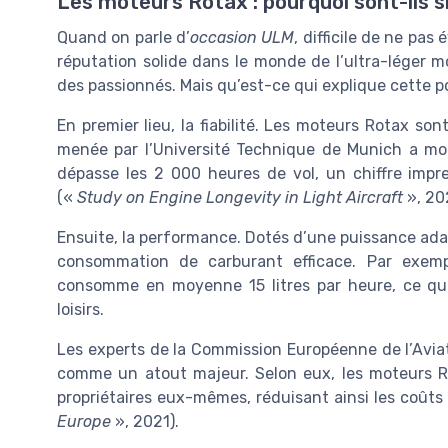
Les moteurs Rotax : pourquoi sont-ils si
Quand on parle d’
occasion ULM
, difficile de ne pa
réputation solide dans le monde de l’ultra-léger mo
des passionnés. Mais qu’est-ce qui explique cette p
En premier lieu, la fiabilité. Les moteurs Rotax s
menée par l’Université Technique de Munich a m
dépasse les 2 000 heures de vol, un chiffre imp
(«
Study on Engine Longevity in Light Aircraft
», 20
Ensuite, la performance. Dotés d’une puissance ada
consommation de carburant efficace. Par exem
consomme en moyenne 15 litres par heure, ce qui
loisirs.
Les experts de la Commission Européenne de l’Aviat
comme un atout majeur. Selon eux, les moteurs Ro
propriétaires eux-mêmes, réduisant ainsi les coût
Europe
», 2021).