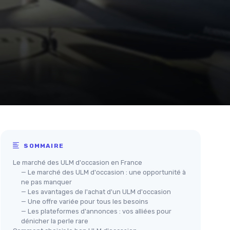
SOMMAIRE
Le marché des ULM d'occasion en France
— Le marché des ULM d'occasion : une opportunité à
ne pas manquer
— Les avantages de l'achat d'un ULM d'occasion
— Une offre variée pour tous les besoins
— Les plateformes d'annonces : vos alliées pour
dénicher la perle rare