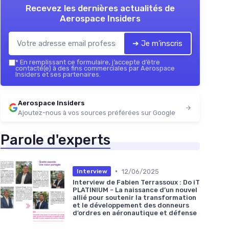
Recevez les dernières actualités de
Aerospace Insiders
➔ Je m'inscris
*
En remplissant ce formulaire, j’accepte d’être
contacté(e) à des fins commerciales par Aerospace
Insiders et ses partenaires.
Aerospace Insiders
Ajoutez-nous à vos sources préférées sur Google
Parole d'experts
•
12/06/2025
Interview
Interview de Fabien Terrassoux : Do iT
PLATINIUM - La naissance d’un nouvel
allié pour soutenir la transformation
et le développement des donneurs
d’ordres en aéronautique et défense