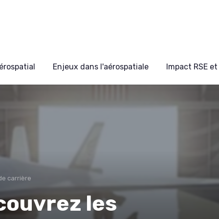
érospatial
Enjeux dans l'aérospatiale
Impact RSE et 
de carrière
couvrez les